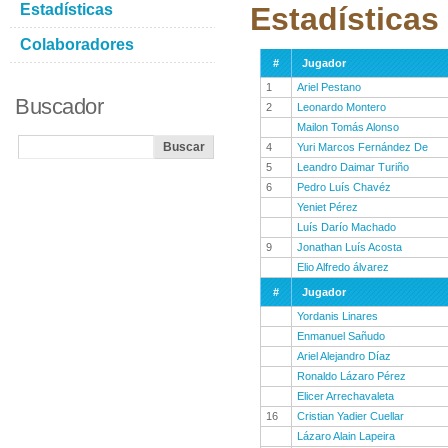
Estadísticas
Estadísticas
Colaboradores
#
Jugador
1
Ariel Pestano
Buscador
2
Leonardo Montero
Mailon Tomás Alonso
4
Yuri Marcos Fernández De
5
Leandro Daimar Turiño
6
Pedro Luís Chavéz
Yeniet Pérez
Luís Darío Machado
9
Jonathan Luís Acosta
Elio Alfredo álvarez
#
Jugador
Yordanis Linares
Enmanuel Sañudo
Ariel Alejandro Díaz
Ronaldo Lázaro Pérez
Elicer Arrechavaleta
16
Cristian Yadier Cuellar
Lázaro Alain Lapeira