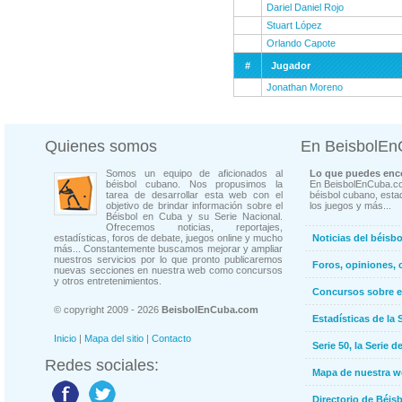
Dariel Daniel Rojo
Stuart López
Orlando Capote
#
Jugador
Jonathan Moreno
Quienes somos
En BeisbolE
Somos un equipo de aficionados al
Lo que puedes enco
béisbol cubano. Nos propusimos la
En BeisbolEnCuba.co
tarea de desarrollar esta web con el
béisbol cubano, estad
objetivo de brindar información sobre el
los juegos y más...
Béisbol en Cuba y su Serie Nacional.
Ofrecemos noticias, reportajes,
estadísticas, foros de debate, juegos online y mucho
Noticias del béisb
más... Constantemente buscamos mejorar y ampliar
nuestros servicios por lo que pronto publicaremos
Foros, opiniones, 
nuevas secciones en nuestra web como concursos
y otros entretenimientos.
Concursos sobre e
© copyright 2009 - 2026
BeisbolEnCuba.com
Estadísticas de la 
Inicio
|
Mapa del sitio
|
Contacto
Serie 50, la Serie d
Redes sociales:
Mapa de nuestra 
Directorio de Béi