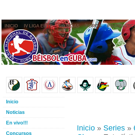
INICIO
IV LIGA ELITE
NOTICIAS
FOROS
PRONÓSTIC
Inicio
Noticias
En vivo!!!
Inicio
»
Series
»
Concursos