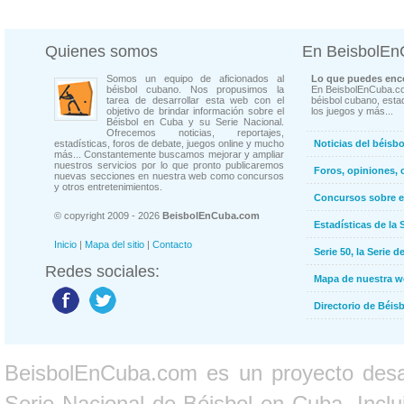
Quienes somos
En BeisbolE
Somos un equipo de aficionados al
Lo que puedes enco
béisbol cubano. Nos propusimos la
En BeisbolEnCuba.co
tarea de desarrollar esta web con el
béisbol cubano, estad
objetivo de brindar información sobre el
los juegos y más...
Béisbol en Cuba y su Serie Nacional.
Ofrecemos noticias, reportajes,
estadísticas, foros de debate, juegos online y mucho
Noticias del béisb
más... Constantemente buscamos mejorar y ampliar
nuestros servicios por lo que pronto publicaremos
Foros, opiniones, 
nuevas secciones en nuestra web como concursos
y otros entretenimientos.
Concursos sobre e
© copyright 2009 - 2026
BeisbolEnCuba.com
Estadísticas de la 
Inicio
|
Mapa del sitio
|
Contacto
Serie 50, la Serie d
Redes sociales:
Mapa de nuestra 
Directorio de Béi
BeisbolEnCuba.com es un proyecto desarr
Serie Nacional de Béisbol en Cuba. Inclui