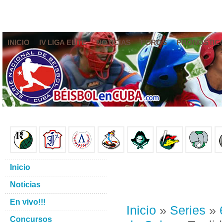
INICIO
IV LIGA ELITE
NOTICIAS
FOROS
PRONÓSTIC
Inicio
Noticias
En vivo!!!
Inicio
»
Series
»
Concursos