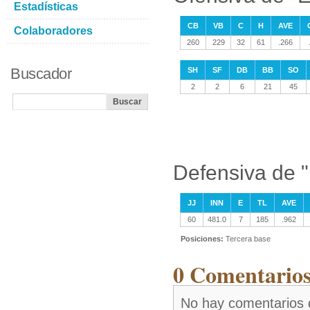
Estadísticas
CB
VB
C
H
AVE
Colaboradores
260
229
32
61
.266
Buscador
SH
SF
DB
BB
SO
2
2
6
21
45
Defensiva de 
JJ
INN
E
TL
AVE
60
481.0
7
185
.962
Posiciones:
Tercera base
0 Comentarios
No hay comentarios 