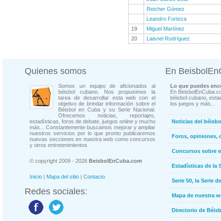
Reicher Gómez
Leandro Forteza
19
Miguel Martínez
20
Laisnel Rodríguez
Quienes somos
En BeisbolE
Somos un equipo de aficionados al
Lo que puedes enco
béisbol cubano. Nos propusimos la
En BeisbolEnCuba.co
tarea de desarrollar esta web con el
béisbol cubano, estad
objetivo de brindar información sobre el
los juegos y más...
Béisbol en Cuba y su Serie Nacional.
Ofrecemos noticias, reportajes,
estadísticas, foros de debate, juegos online y mucho
Noticias del béisb
más... Constantemente buscamos mejorar y ampliar
nuestros servicios por lo que pronto publicaremos
Foros, opiniones, 
nuevas secciones en nuestra web como concursos
y otros entretenimientos.
Concursos sobre e
© copyright 2009 - 2026
BeisbolEnCuba.com
Estadísticas de la 
Inicio
|
Mapa del sitio
|
Contacto
Serie 50, la Serie d
Redes sociales:
Mapa de nuestra 
Directorio de Béi