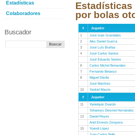
Estadísticas
Estadísticas
por bolas ot
Colaboradores
#
Jugador
Buscador
1
José Isais Grandales
2
Alex Daniel Guerra
3
José Luís Brañas
4
José Carlos Santos
José Eduardo Santos
6
Carlos Michel Benavides
7
Fernando Betanzo
8
Miguel Dávila
José Martínez
10
Yankiel Mauris
#
Jugador
11
Yanielquis Duardo
Yohannys Diosmel Hernández
13
Daniel Reyes
Ariel Ernesto Zerquera
15
Yoandi López
Juan Carlos Bello