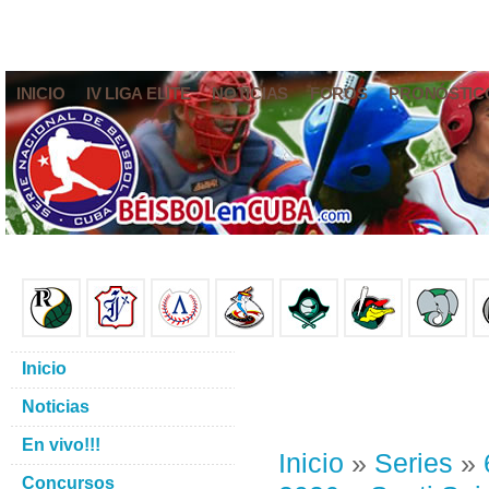
INICIO
IV LIGA ELITE
NOTICIAS
FOROS
PRONÓSTIC
Inicio
Noticias
En vivo!!!
Inicio
»
Series
»
Concursos