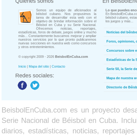
Quienes somos
En BeisbolE
Somos un equipo de aficionados al
Lo que puedes enco
béisbol cubano. Nos propusimos la
En BeisbolEnCuba.co
tarea de desarrollar esta web con el
béisbol cubano, estad
objetivo de brindar información sobre el
los juegos y más...
Béisbol en Cuba y su Serie Nacional.
Ofrecemos noticias, reportajes,
estadísticas, foros de debate, juegos online y mucho
Noticias del béisb
más... Constantemente buscamos mejorar y ampliar
nuestros servicios por lo que pronto publicaremos
Foros, opiniones, 
nuevas secciones en nuestra web como concursos
y otros entretenimientos.
Concursos sobre e
© copyright 2009 - 2026
BeisbolEnCuba.com
Estadísticas de la 
Inicio
|
Mapa del sitio
|
Contacto
Serie 50, la Serie d
Redes sociales:
Mapa de nuestra 
Directorio de Béi
BeisbolEnCuba.com es un proyecto desarr
Serie Nacional de Béisbol en Cuba. Inclui
diarios, estadísticas, noticias, report