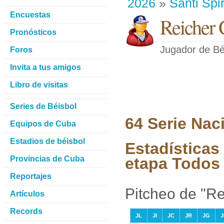
2026
»
Santi Spir
Encuestas
Reicher
Pronósticos
Jugador de Bé
Foros
Invita a tus amigos
Libro de visitas
Series de Béisbol
64 Serie Nac
Equipos de Cuba
Estadios de béisbol
Estadísticas
Provincias de Cuba
etapa Todos 
Reportajes
Pitcheo de "R
Artículos
Records
JL
JI
JC
JR
JG
J