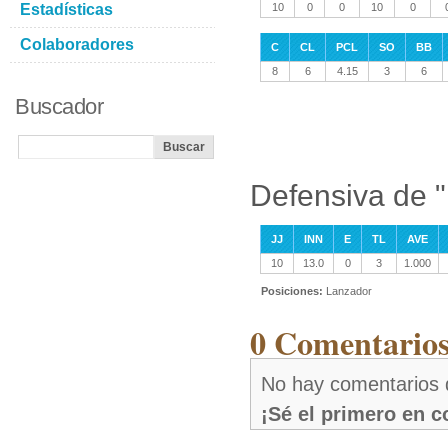
Estadísticas
10
0
0
10
0
Colaboradores
C
CL
PCL
SO
BB
8
6
4.15
3
6
Buscador
Defensiva de 
JJ
INN
E
TL
AVE
10
13.0
0
3
1.000
Posiciones:
Lanzador
0 Comentarios
No hay comentarios
¡Sé el primero en 