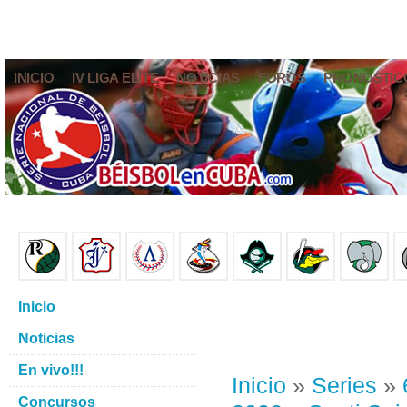
INICIO
IV LIGA ELITE
NOTICIAS
FOROS
PRONÓSTIC
Inicio
Noticias
En vivo!!!
Inicio
»
Series
»
Concursos