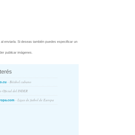
l enviarla. Si deseas también puedes especificar un
er publicar imágenes.
nterés
- Béisbol cubano
o.cu
io Oficial del INDER
- Ligas de futbol de Europa
ropa.com