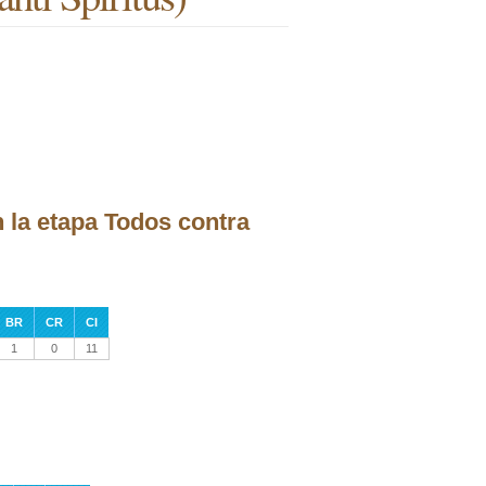
 la etapa Todos contra
BR
CR
CI
1
0
11