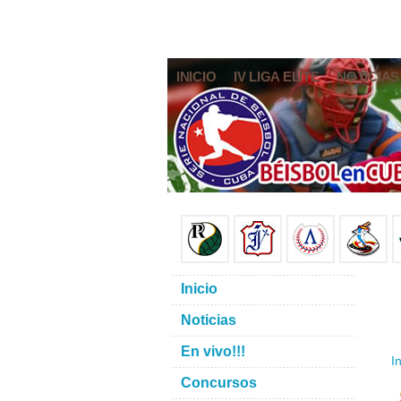
INICIO
IV LIGA ELITE
NOTICIAS
Inicio
Noticias
En vivo!!!
In
Concursos