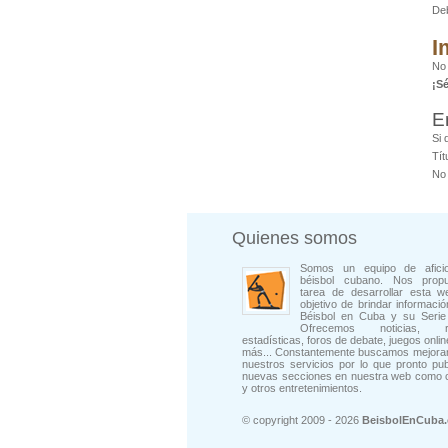
De
I
No
¡S
E
Si 
Tít
No 
Quienes somos
Somos un equipo de afici
béisbol cubano. Nos prop
tarea de desarrollar esta w
objetivo de brindar informació
Béisbol en Cuba y su Serie 
Ofrecemos noticias, rep
estadísticas, foros de debate, juegos onli
más... Constantemente buscamos mejorar
nuestros servicios por lo que pronto pu
nuevas secciones en nuestra web como 
y otros entretenimientos.
© copyright 2009 - 2026
BeisbolEnCuba