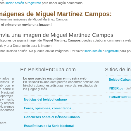
bes
iniciar sesión
o
registrate
para hacer algún comentario.
mágenes de Miguel Martínez Campos:
 tenemos imágenes de Miguel Martínez Campos
é el primero en enviar una imagen!
nvía una imagen de Miguel Martínez Campos
dispones de alguna imagen de
Miguel Martínez Campos
puedes colaborar con nuestra web a
ulo y una Descripción para la imagen.
has iniciado sesión. No puedes enviar imágenes. Por favor
inicia sesión
o
registrate
para pod
En BeisbolEnCuba.com
Sitios de i
onados al
Lo que puedes encontrar en nuestra web
BeisbolCuban
usimos la
En BeisbolEnCuba.com podrás encontrar noticias del
eb con el
béisbol cubano, estadísticas, records, resultados de
- Sit
INDER.cu
n sobre el
los juegos y más...
Nacional.
ortajes,
FutbolClubEu
ne y mucho
Noticias del béisbol cubano
 y ampliar
blicaremos
Foros, opiniones, comentarios...
concursos
Concursos sobre el Béisbol Cubano
.com
Estadísticas de la Serie Nacional