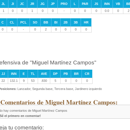
JL
JI
JC
JR
JG
JP
PRO
L
PAR
JS
INN
VB
B
1
0
0
1
0
0
-
0
0
0
0.0
0
2
C
CL
PCL
SO
BB
BI
2B
3B
HR
0
0
-
0
2
0
0
0
0
efensiva de "Miguel Martínez Campos"
JJ
INN
E
TL
AVE
DP
PB
BR
CR
22
132.1
9
53
.830
5
0
0
0
Posiciones:
Lanzador, Segunda base, Tercera base, Jardinero izquierdo
 Comentarios de Miguel Martínez Campos:
No hay comentarios de Miguel Martínez Campos
¡Sé el primero en comentar!
eja tu comentario: