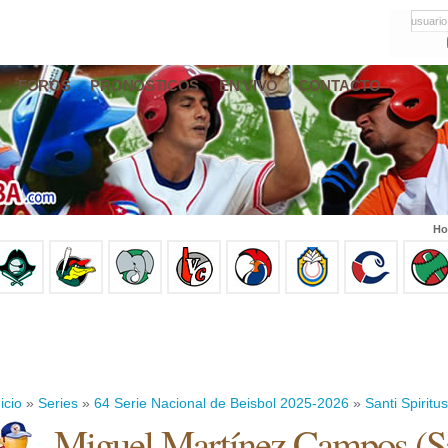
usuario
FOROS
PRONÓSTICOS
EN VIVO
CONTACTO
Ho
icio
»
Series
»
64 Serie Nacional de Beisbol 2025-2026
»
Santi Spiritus
Miguel Martínez Campos
(
S