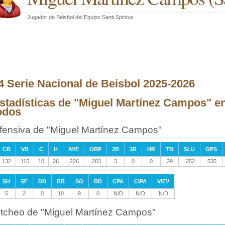
Jugador de Béisbol
del
Equipo Santi Spiritus
4 Serie Nacional de Beisbol 2025-2026
stadísticas de "Miguel Martínez Campos" en
odos
fensiva de "Miguel Martínez Campos"
CB
VB
C
H
AVE
OBP
2B
3B
HR
TB
SLU
OPS
132
115
10
26
.226
.283
3
0
0
29
.252
.535
SH
SF
DB
BB
SO
BD
CPA
CIPA
VIEV
5
2
0
10
9
0
N/D
N/D
N/D
itcheo de "Miguel Martínez Campos"