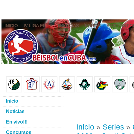
INICIO
IV LIGA ELITE
NOTICIAS
FOROS
PRONÓSTIC
Inicio
Noticias
En vivo!!!
Inicio
»
Series
»
Concursos