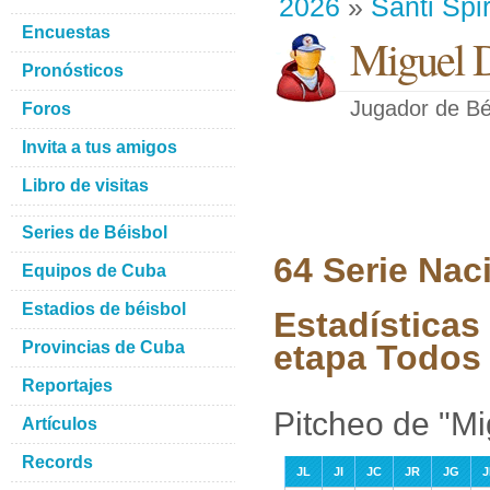
2026
»
Santi Spir
Encuestas
Miguel D
Pronósticos
Jugador de Bé
Foros
Invita a tus amigos
Libro de visitas
Series de Béisbol
64 Serie Nac
Equipos de Cuba
Estadios de béisbol
Estadísticas
Provincias de Cuba
etapa Todos 
Reportajes
Pitcheo de "Mi
Artículos
Records
JL
JI
JC
JR
JG
J