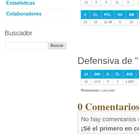
Estadísticas
11
0
0
11
0
Colaboradores
C
CL
PCL
SO
BB
23
15
10.38
6
15
Buscador
Defensiva de "
JJ
INN
E
TL
AVE
11
13.0
0
2
1.000
Posiciones:
Lanzador
0 Comentarios
No hay comentarios 
¡Sé el primero en 