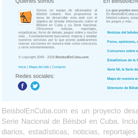
Quienes somos
En BeisbolE
Somos un equipo de aficionados al
Lo que puedes enco
béisbol cubano. Nos propusimos la
En BeisbolEnCuba.co
tarea de desarrollar esta web con el
béisbol cubano, estad
objetivo de brindar información sobre el
los juegos y más...
Béisbol en Cuba y su Serie Nacional.
Ofrecemos noticias, reportajes,
estadísticas, foros de debate, juegos online y mucho
Noticias del béisb
más... Constantemente buscamos mejorar y ampliar
nuestros servicios por lo que pronto publicaremos
Foros, opiniones, 
nuevas secciones en nuestra web como concursos
y otros entretenimientos.
Concursos sobre e
© copyright 2009 - 2026
BeisbolEnCuba.com
Estadísticas de la 
Inicio
|
Mapa del sitio
|
Contacto
Serie 50, la Serie d
Redes sociales:
Mapa de nuestra 
Directorio de Béi
BeisbolEnCuba.com es un proyecto desarr
Serie Nacional de Béisbol en Cuba. Inclui
diarios, estadísticas, noticias, report