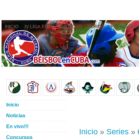
INICIO
IV LIGA ELITE
NOTICIAS
FOROS
PRONÓSTIC
Inicio
Noticias
En vivo!!!
Inicio
»
Series
»
Concursos