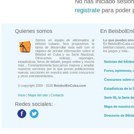
No has iniciado sesió
registrate
para poder 
Quienes somos
En BeisbolE
Somos un equipo de aficionados al
Lo que puedes enco
béisbol cubano. Nos propusimos la
En BeisbolEnCuba.co
tarea de desarrollar esta web con el
béisbol cubano, estad
objetivo de brindar información sobre el
los juegos y más...
Béisbol en Cuba y su Serie Nacional.
Ofrecemos noticias, reportajes,
estadísticas, foros de debate, juegos online y mucho
Noticias del béisb
más... Constantemente buscamos mejorar y ampliar
nuestros servicios por lo que pronto publicaremos
Foros, opiniones, 
nuevas secciones en nuestra web como concursos
y otros entretenimientos.
Concursos sobre e
© copyright 2009 - 2026
BeisbolEnCuba.com
Estadísticas de la 
Inicio
|
Mapa del sitio
|
Contacto
Serie 50, la Serie d
Redes sociales:
Mapa de nuestra 
Directorio de Béi