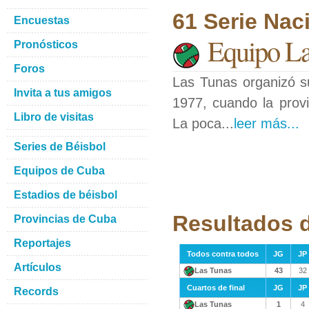
61 Serie Nac
Encuestas
Equipo La
Pronósticos
Foros
Las Tunas organizó s
Invita a tus amigos
1977, cuando la provi
Libro de visitas
La poca...
leer más...
Series de Béisbol
Equipos de Cuba
Estadios de béisbol
Resultados 
Provincias de Cuba
Reportajes
Todos contra todos
JG
JP
Artículos
Las Tunas
43
32
Cuartos de final
JG
JP
Records
Las Tunas
1
4