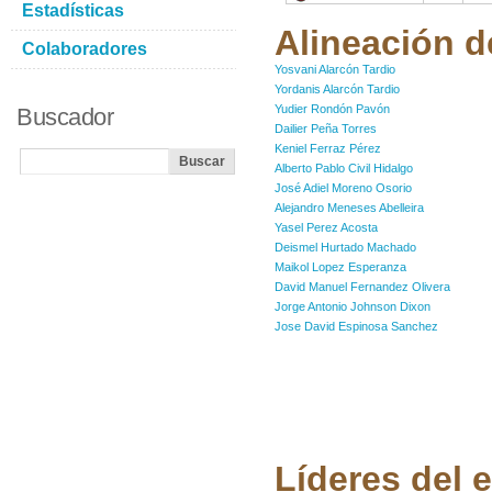
Estadísticas
Alineación d
Colaboradores
Yosvani Alarcón Tardio
Yordanis Alarcón Tardio
Yudier Rondón Pavón
Buscador
Dailier Peña Torres
Keniel Ferraz Pérez
Alberto Pablo Civil Hidalgo
José Adiel Moreno Osorio
Alejandro Meneses Abelleira
Yasel Perez Acosta
Deismel Hurtado Machado
Maikol Lopez Esperanza
David Manuel Fernandez Olivera
Jorge Antonio Johnson Dixon
Jose David Espinosa Sanchez
Líderes del 