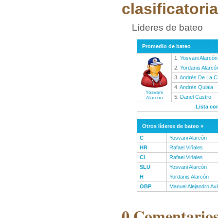
clasificatoria
Líderes de bateo
Promedio de bateo
1.
Yosvani Alarcón
2.
Yordanis Alarcó
3.
Andrés De La C
4.
Andrés Quiala
Yosvani
5.
Danel Castro
Alarcón
Lista co
Otros líderes de bateo »
C
Yosvani Alarcón
HR
Rafael Viñales
CI
Rafael Viñales
SLU
Yosvani Alarcón
H
Yordanis Alarcón
OBP
Manuel Alejandro Avi
0 Comentarios