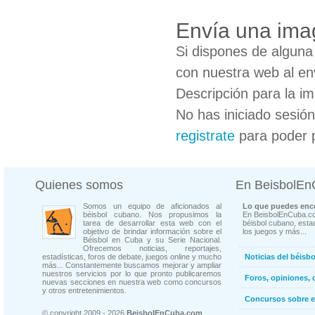
Envía una ima
Si dispones de algun
con nuestra web al en
Descripción para la i
No has iniciado sesió
registrate
para poder 
Quienes somos
En BeisbolE
Somos un equipo de aficionados al
Lo que puedes enco
béisbol cubano. Nos propusimos la
En BeisbolEnCuba.co
tarea de desarrollar esta web con el
béisbol cubano, estad
objetivo de brindar información sobre el
los juegos y más...
Béisbol en Cuba y su Serie Nacional.
Ofrecemos noticias, reportajes,
estadísticas, foros de debate, juegos online y mucho
Noticias del béisb
más... Constantemente buscamos mejorar y ampliar
nuestros servicios por lo que pronto publicaremos
Foros, opiniones, 
nuevas secciones en nuestra web como concursos
y otros entretenimientos.
Concursos sobre e
© copyright 2009 - 2026
BeisbolEnCuba.com