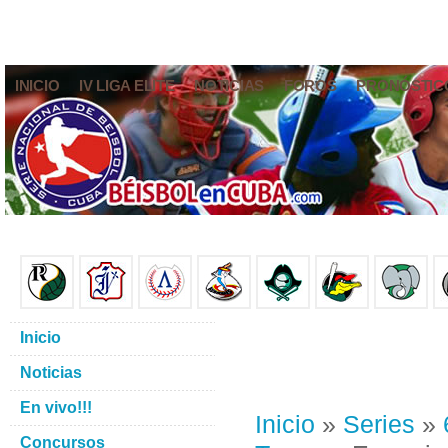
INICIO
IV LIGA ELITE
NOTICIAS
FOROS
PRONÓSTIC
Inicio
Noticias
En vivo!!!
Inicio
»
Series
»
Concursos