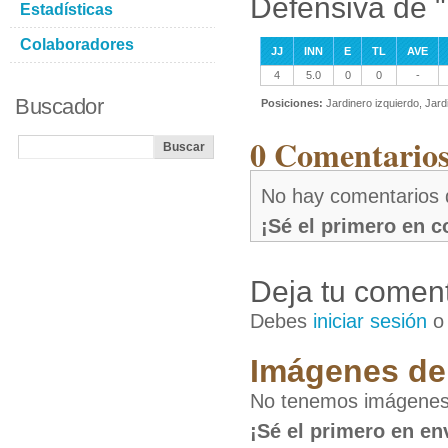
Defensiva de 
Estadísticas
Colaboradores
JJ
INN
E
TL
AVE
4
5.0
0
0
-
Buscador
Posiciones:
Jardinero izquierdo, Jar
0 Comentarios
No hay comentarios
¡Sé el primero en 
Deja tu coment
Debes
iniciar sesión
Imágenes de
No tenemos imágenes
¡Sé el primero en en