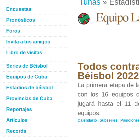
Tunas
» Estadíst
Encuestas
Equipo La
Pronósticos
Foros
Invita a tus amigos
Libro de visitas
Todos contra
Series de Béisbol
Béisbol 2022
Equipos de Cuba
La primera etapa de l
Estadios de béisbol
con los 16 equipos d
Provincias de Cuba
jugará hasta el 11 d
Reportajes
equipos.
Artículos
Calendario
Subseries
Posicione
|
|
Records