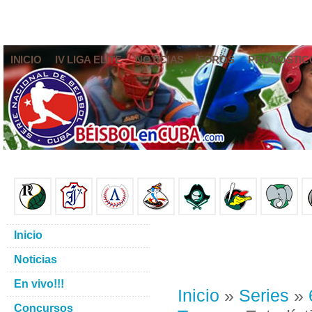
INICIO
IV LIGA ELITE
NOTICIAS
FOROS
PRONÓSTIC
Inicio
Noticias
En vivo!!!
Inicio
»
Series
»
Concursos