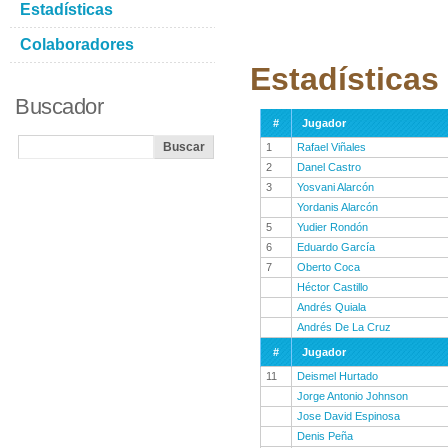
Estadísticas
Colaboradores
Estadísticas
Buscador
#
Jugador
1
Rafael Viñales
2
Danel Castro
3
Yosvani Alarcón
Yordanis Alarcón
5
Yudier Rondón
6
Eduardo García
7
Oberto Coca
Héctor Castillo
Andrés Quiala
Andrés De La Cruz
#
Jugador
11
Deismel Hurtado
Jorge Antonio Johnson
Jose David Espinosa
Denis Peña