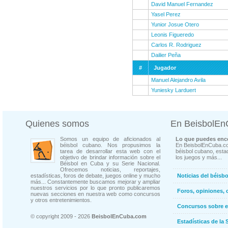
David Manuel Fernandez
Yasel Perez
Yunior Josue Otero
Leonis Figueredo
Carlos R. Rodriguez
Dailier Peña
#
Jugador
Manuel Alejandro Avila
Yuniesky Larduert
Quienes somos
En BeisbolE
Somos un equipo de aficionados al
Lo que puedes enco
béisbol cubano. Nos propusimos la
En BeisbolEnCuba.co
tarea de desarrollar esta web con el
béisbol cubano, estad
objetivo de brindar información sobre el
los juegos y más...
Béisbol en Cuba y su Serie Nacional.
Ofrecemos noticias, reportajes,
estadísticas, foros de debate, juegos online y mucho
Noticias del béisb
más... Constantemente buscamos mejorar y ampliar
nuestros servicios por lo que pronto publicaremos
Foros, opiniones, 
nuevas secciones en nuestra web como concursos
y otros entretenimientos.
Concursos sobre e
© copyright 2009 - 2026
BeisbolEnCuba.com
Estadísticas de la 