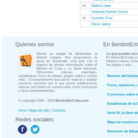
14
Maikol Lopez
Yerlandis Ramón Osorio
16
Lixander Cruz
Elexis Valera
Quienes somos
En BeisbolE
Somos un equipo de aficionados al
Lo que puedes enco
béisbol cubano. Nos propusimos la
En BeisbolEnCuba.co
tarea de desarrollar esta web con el
béisbol cubano, estad
objetivo de brindar información sobre el
los juegos y más...
Béisbol en Cuba y su Serie Nacional.
Ofrecemos noticias, reportajes,
estadísticas, foros de debate, juegos online y mucho
Noticias del béisb
más... Constantemente buscamos mejorar y ampliar
nuestros servicios por lo que pronto publicaremos
Foros, opiniones, 
nuevas secciones en nuestra web como concursos
y otros entretenimientos.
Concursos sobre e
© copyright 2009 - 2026
BeisbolEnCuba.com
Estadísticas de la 
Inicio
|
Mapa del sitio
|
Contacto
Serie 50, la Serie d
Redes sociales:
Mapa de nuestra 
Directorio de Béi