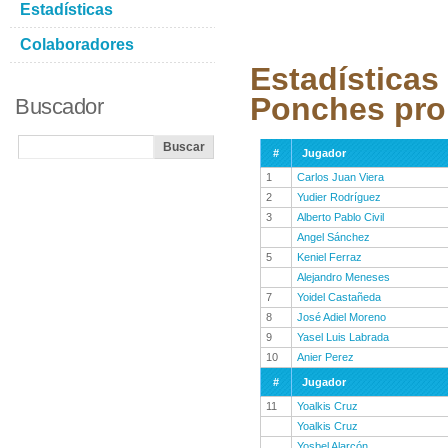
Estadísticas
Colaboradores
Estadísticas
Ponches pro
Buscador
#
Jugador
1
Carlos Juan Viera
2
Yudier Rodríguez
3
Alberto Pablo Civil
Angel Sánchez
5
Keniel Ferraz
Alejandro Meneses
7
Yoidel Castañeda
8
José Adiel Moreno
9
Yasel Luis Labrada
10
Anier Perez
#
Jugador
11
Yoalkis Cruz
Yoalkis Cruz
Yosbel Alarcón