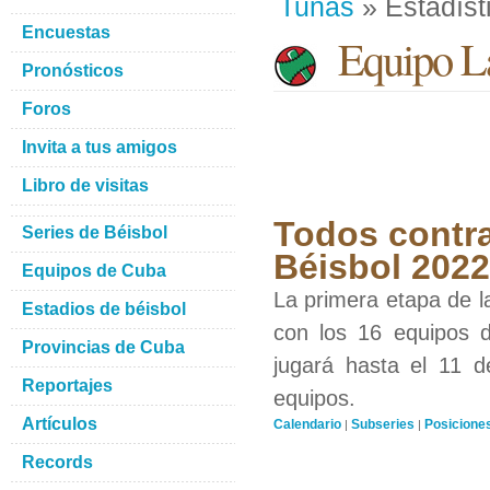
Tunas
» Estadíst
Encuestas
Equipo La
Pronósticos
Foros
Invita a tus amigos
Libro de visitas
Todos contra
Series de Béisbol
Béisbol 2022
Equipos de Cuba
La primera etapa de l
Estadios de béisbol
con los 16 equipos d
Provincias de Cuba
jugará hasta el 11 d
Reportajes
equipos.
Artículos
Calendario
Subseries
Posicione
|
|
Records