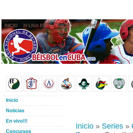
INICIO
IV LIGA ELITE
NOTICIAS
FOROS
PRONÓSTIC
Inicio
Noticias
En vivo!!!
Inicio
»
Series
»
Concursos