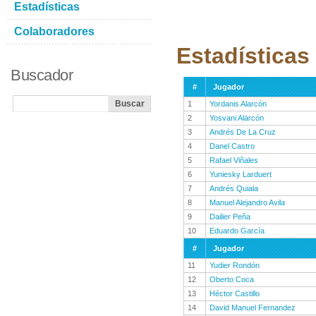
Estadísticas
Colaboradores
Estadísticas
Buscador
#
Jugador
1
Yordanis Alarcón
2
Yosvani Alarcón
3
Andrés De La Cruz
4
Danel Castro
5
Rafael Viñales
6
Yuniesky Larduert
7
Andrés Quiala
8
Manuel Alejandro Avila
9
Dailier Peña
10
Eduardo García
#
Jugador
11
Yudier Rondón
12
Oberto Coca
13
Héctor Castillo
14
David Manuel Fernandez