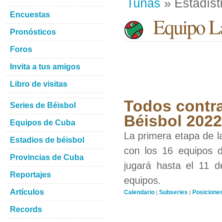
Tunas
» Estadíst
Encuestas
Equipo La
Pronósticos
Foros
Invita a tus amigos
Libro de visitas
Todos contra
Series de Béisbol
Béisbol 2022
Equipos de Cuba
La primera etapa de l
Estadios de béisbol
con los 16 equipos d
Provincias de Cuba
jugará hasta el 11 d
Reportajes
equipos.
Artículos
Calendario
Subseries
Posicione
|
|
Records