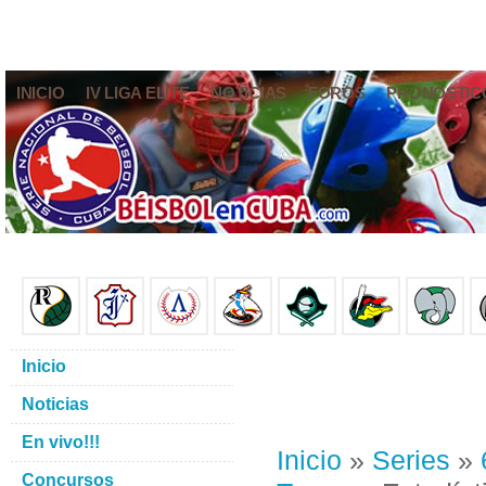
INICIO
IV LIGA ELITE
NOTICIAS
FOROS
PRONÓSTIC
Inicio
Noticias
En vivo!!!
Inicio
»
Series
»
Concursos