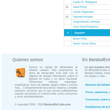
Carlos R. Rodriguez
16
Yasel Perez
Leonis Figueredo
18
Deismel Hurtado
Jorge Antonio Johnson
Jose David Espinosa
#
Jugador
Denis Peña
Yunior Josue Otero
Quienes somos
En BeisbolE
Somos un equipo de aficionados al
Lo que puedes enco
béisbol cubano. Nos propusimos la
En BeisbolEnCuba.co
tarea de desarrollar esta web con el
béisbol cubano, estad
objetivo de brindar información sobre el
los juegos y más...
Béisbol en Cuba y su Serie Nacional.
Ofrecemos noticias, reportajes,
estadísticas, foros de debate, juegos online y mucho
Noticias del béisb
más... Constantemente buscamos mejorar y ampliar
nuestros servicios por lo que pronto publicaremos
Foros, opiniones, 
nuevas secciones en nuestra web como concursos
y otros entretenimientos.
Concursos sobre e
© copyright 2009 - 2026
BeisbolEnCuba.com
Estadísticas de la 