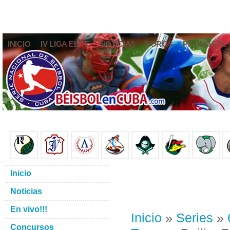
INICIO
IV LIGA ELITE
NOTICIAS
FOROS
PRONÓSTIC
Inicio
Noticias
En vivo!!!
Inicio
»
Series
»
Concursos