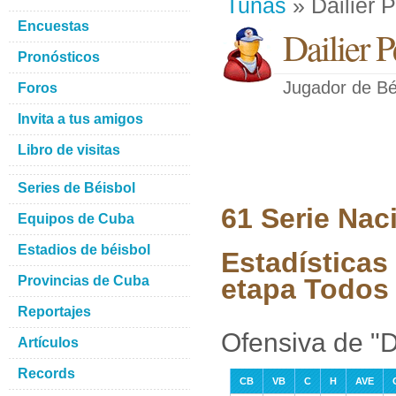
Tunas
» Dailier 
Encuestas
Dailier 
Pronósticos
Jugador de Bé
Foros
Invita a tus amigos
Libro de visitas
Series de Béisbol
61 Serie Nac
Equipos de Cuba
Estadios de béisbol
Estadísticas 
Provincias de Cuba
etapa Todos 
Reportajes
Ofensiva de "D
Artículos
Records
CB
VB
C
H
AVE