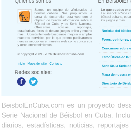
Quienes somos
En BeisbolE
Somos un equipo de aficionados al
Lo que puedes enco
béisbol cubano. Nos propusimos la
En BeisbolEnCuba.co
tarea de desarrollar esta web con el
béisbol cubano, estad
objetivo de brindar información sobre el
los juegos y más...
Béisbol en Cuba y su Serie Nacional.
Ofrecemos noticias, reportajes,
estadísticas, foros de debate, juegos online y mucho
Noticias del béisb
más... Constantemente buscamos mejorar y ampliar
nuestros servicios por lo que pronto publicaremos
Foros, opiniones, 
nuevas secciones en nuestra web como concursos
y otros entretenimientos.
Concursos sobre e
© copyright 2009 - 2026
BeisbolEnCuba.com
Estadísticas de la 
Inicio
|
Mapa del sitio
|
Contacto
Serie 50, la Serie d
Redes sociales:
Mapa de nuestra 
Directorio de Béi
BeisbolEnCuba.com es un proyecto desarr
Serie Nacional de Béisbol en Cuba. Inclui
diarios, estadísticas, noticias, report