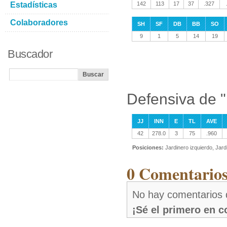
Estadísticas
142
113
17
37
.327
Colaboradores
SH
SF
DB
BB
SO
9
1
5
14
19
Buscador
Defensiva de "
JJ
INN
E
TL
AVE
42
278.0
3
75
.960
Posiciones:
Jardinero izquierdo, Jard
0 Comentarios
No hay comentarios d
¡Sé el primero en 