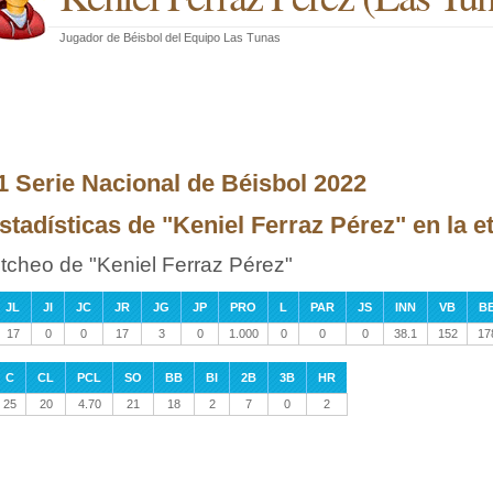
Jugador de Béisbol
del
Equipo Las Tunas
1 Serie Nacional de Béisbol 2022
stadísticas de "Keniel Ferraz Pérez" en la 
itcheo de "Keniel Ferraz Pérez"
JL
JI
JC
JR
JG
JP
PRO
L
PAR
JS
INN
VB
B
17
0
0
17
3
0
1.000
0
0
0
38.1
152
17
C
CL
PCL
SO
BB
BI
2B
3B
HR
25
20
4.70
21
18
2
7
0
2