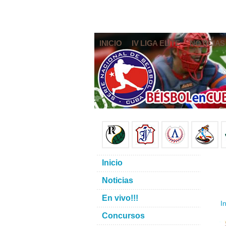
INICIO
IV LIGA ELITE
NOTICIAS
Inicio
Noticias
En vivo!!!
In
Concursos