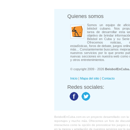
Quienes somos
Somos un equipo de afici
béisbol cubano. Nos prop
tarea de desarrollar esta w
objetivo de brindar informació
Béisbol en Cuba y su Serie 
Ofrecemos noticias, rep
estadísticas, foros de debate, juegos onli
más... Constantemente buscamos mejorar
nuestros servicios por lo que pronto pu
nuevas secciones en nuestra web como 
y otros entretenimientos.
© copyright 2009 - 2026
BeisbolEnCuba
Inicio
|
Mapa del sitio
|
Contacto
Redes sociales:
BeisbolEnCuba.com es un proyecto desarrollado con la ide
reportajes y mucho más. Ofrecemos un foro de discusión
interactivos como la opción de pronosticar los juegos 
en la mejora y ampliación de nuestros servicios por lo q