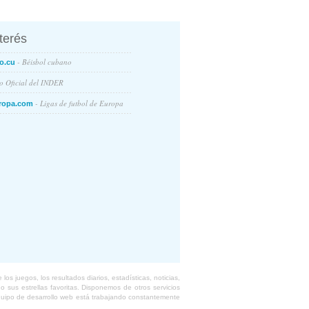
nterés
- Béisbol cubano
o.cu
io Oficial del INDER
- Ligas de futbol de Europa
ropa.com
s juegos, los resultados diarios, estadísticas, noticias,
 sus estrellas favoritas. Disponemos de otros servicios
equipo de desarrollo web está trabajando constantemente