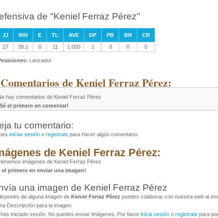
efensiva de "Keniel Ferraz Pérez"
JJ
INN
E
TL
AVE
DP
PB
BR
CR
17
38.1
0
11
1.000
1
0
0
0
Posiciones:
Lanzador
 Comentarios de Keniel Ferraz Pérez:
No hay comentarios de Keniel Ferraz Pérez
¡Sé el primero en comentar!
eja tu comentario:
bes
iniciar sesión
o
registrate
para hacer algún comentario.
mágenes de Keniel Ferraz Pérez:
tenemos imágenes de Keniel Ferraz Pérez
é el primero en enviar una imagen!
nvía una imagen de Keniel Ferraz Pérez
dispones de alguna imagen de
Keniel Ferraz Pérez
puedes colaborar con nuestra web al envi
na Descripción para la imagen.
has iniciado sesión. No puedes enviar imágenes. Por favor
inicia sesión
o
registrate
para pod