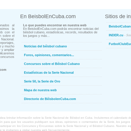
En BeisbolEnCuba.com
Sitios de i
onados al
Lo que puedes encontrar en nuestra web
BeisbolCuban
usimos la
En BeisbolEnCuba.com podrás encontrar noticias del
eb con el
béisbol cubano, estadísticas, records, resultados de
- Sit
INDER.cu
n sobre el
los juegos y más...
Nacional.
ortajes,
FutbolClubEu
ne y mucho
Noticias del béisbol cubano
 y ampliar
blicaremos
Foros, opiniones, comentarios...
concursos
Concursos sobre el Béisbol Cubano
.com
Estadísticas de la Serie Nacional
Serie 50, la Serie de Oro
Mapa de nuestra web
Directorio de BéisbolenCuba.com
a brindar información sobre la Serie Nacional de Béisbol en Cuba. Incluiremos el calendario de lo
 para que los usuarios publiquen sus ideas, opiniones o comentarios de la Serie, los juegos o
o participar en los Concursos y Encuestas sobre la Serie Nacional y el Béisbol Cubano. Nuestro 
ue te invitamos a visitar nuestra web frecuentemente.