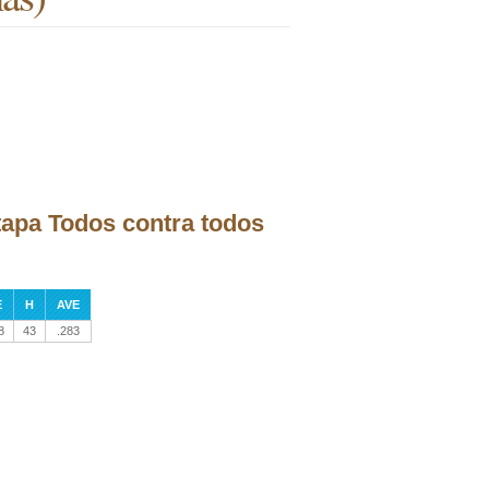
etapa Todos contra todos
E
H
AVE
8
43
.283