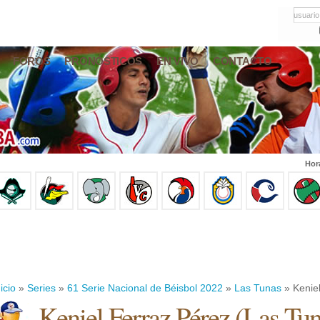
usuario
FOROS
PRONÓSTICOS
EN VIVO
CONTACTO
Hor
icio
»
Series
»
61 Serie Nacional de Béisbol 2022
»
Las Tunas
» Kenie
Keniel Ferraz Pérez
(
Las Tun