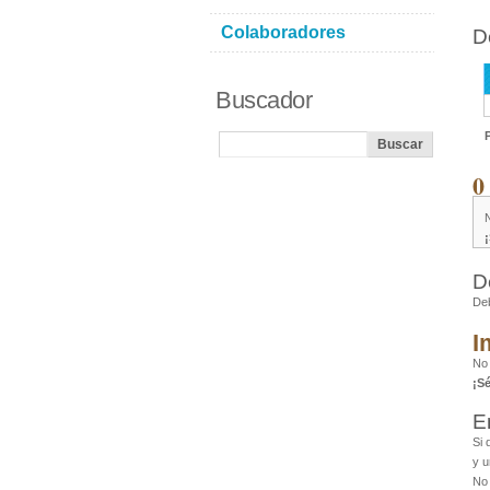
Colaboradores
D
Buscador
0
D
De
I
No 
¡S
E
Si 
y u
No 