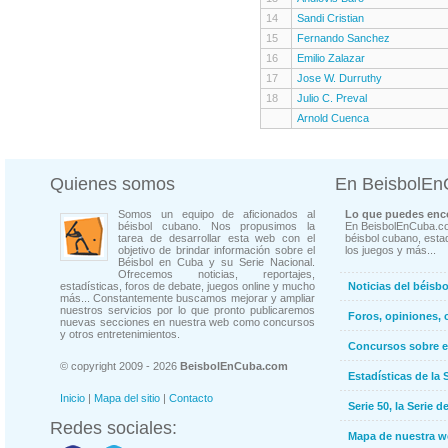
14
Sandi Cristian
15
Fernando Sanchez
16
Emilio Zalazar
17
Jose W. Durruthy
18
Julio C. Preval
Arnold Cuenca
Quienes somos
En BeisbolE
Somos un equipo de aficionados al
Lo que puedes enco
béisbol cubano. Nos propusimos la
En BeisbolEnCuba.co
tarea de desarrollar esta web con el
béisbol cubano, estad
objetivo de brindar información sobre el
los juegos y más...
Béisbol en Cuba y su Serie Nacional.
Ofrecemos noticias, reportajes,
estadísticas, foros de debate, juegos online y mucho
Noticias del béisb
más... Constantemente buscamos mejorar y ampliar
nuestros servicios por lo que pronto publicaremos
Foros, opiniones, 
nuevas secciones en nuestra web como concursos
y otros entretenimientos.
Concursos sobre e
© copyright 2009 - 2026
BeisbolEnCuba.com
Estadísticas de la 
Inicio
|
Mapa del sitio
|
Contacto
Serie 50, la Serie d
Redes sociales:
Mapa de nuestra 