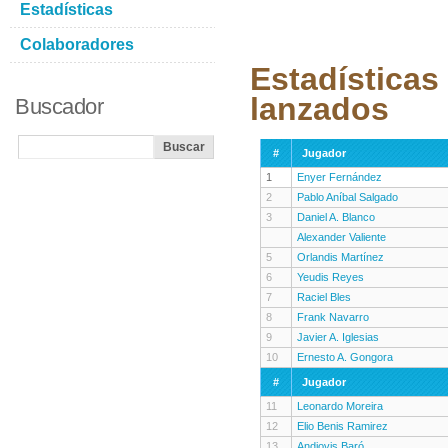
Estadísticas
Colaboradores
Estadísticas
lanzados
Buscador
#
Jugador
1
Enyer Fernández
2
Pablo Aníbal Salgado
3
Daniel A. Blanco
Alexander Valiente
5
Orlandis Martínez
6
Yeudis Reyes
7
Raciel Bles
8
Frank Navarro
9
Javier A. Iglesias
10
Ernesto A. Gongora
#
Jugador
11
Leonardo Moreira
12
Elio Benis Ramirez
13
Andiovis Baró