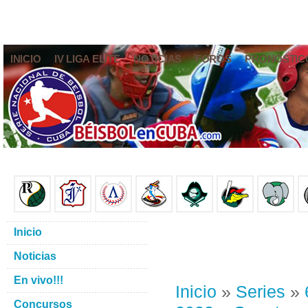
INICIO
IV LIGA ELITE
NOTICIAS
FOROS
PRONÓSTIC
Inicio
Noticias
En vivo!!!
Inicio
»
Series
»
Concursos