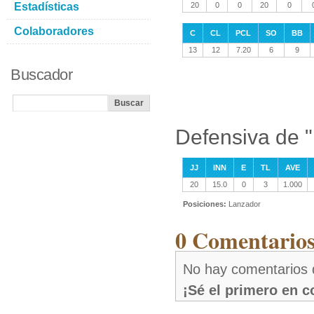
Estadísticas
20
0
0
20
0
Colaboradores
C
CL
PCL
SO
BB
13
12
7.20
6
9
Buscador
Defensiva de "
JJ
INN
E
TL
AVE
20
15.0
0
3
1.000
Posiciones:
Lanzador
0 Comentarios
No hay comentarios d
¡Sé el primero en 