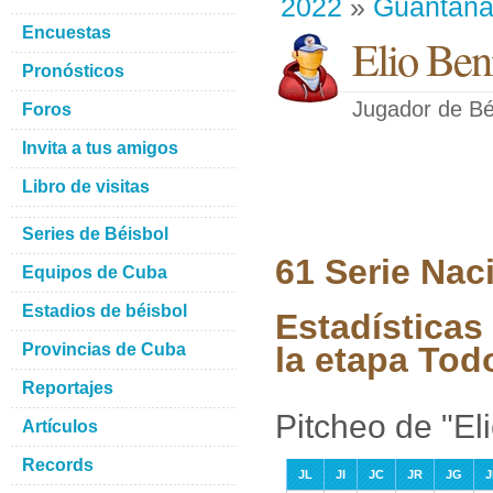
2022
»
Guantan
Encuestas
Elio Ben
Pronósticos
Jugador de Bé
Foros
Invita a tus amigos
Libro de visitas
Series de Béisbol
61 Serie Nac
Equipos de Cuba
Estadios de béisbol
Estadísticas
Provincias de Cuba
la etapa Tod
Reportajes
Pitcheo de "El
Artículos
Records
JL
JI
JC
JR
JG
J