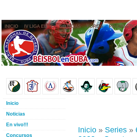
INICIO
IV LIGA ELITE
NOTICIAS
FOROS
PRONÓSTIC
Inicio
Noticias
En vivo!!!
Inicio
»
Series
»
Concursos