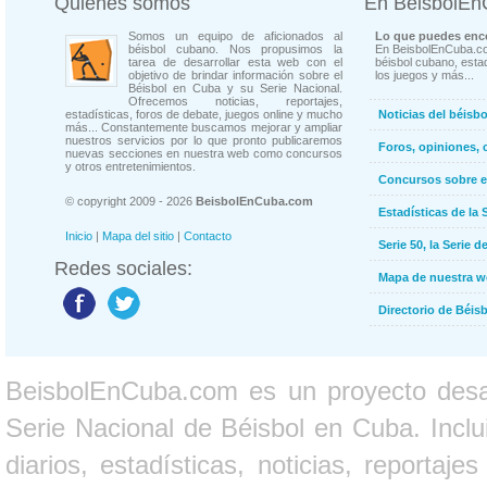
Quienes somos
En BeisbolE
Somos un equipo de aficionados al
Lo que puedes enco
béisbol cubano. Nos propusimos la
En BeisbolEnCuba.co
tarea de desarrollar esta web con el
béisbol cubano, estad
objetivo de brindar información sobre el
los juegos y más...
Béisbol en Cuba y su Serie Nacional.
Ofrecemos noticias, reportajes,
estadísticas, foros de debate, juegos online y mucho
Noticias del béisb
más... Constantemente buscamos mejorar y ampliar
nuestros servicios por lo que pronto publicaremos
Foros, opiniones, 
nuevas secciones en nuestra web como concursos
y otros entretenimientos.
Concursos sobre e
© copyright 2009 - 2026
BeisbolEnCuba.com
Estadísticas de la 
Inicio
|
Mapa del sitio
|
Contacto
Serie 50, la Serie d
Redes sociales:
Mapa de nuestra 
Directorio de Béi
BeisbolEnCuba.com es un proyecto desarr
Serie Nacional de Béisbol en Cuba. Inclui
diarios, estadísticas, noticias, report