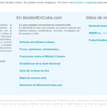
has iniciado sesión. No puedes enviar imágenes. Por favor
inicia sesión
o
registrate
para pod
En BeisbolEnCuba.com
Sitios de i
onados al
Lo que puedes encontrar en nuestra web
BeisbolCuban
usimos la
En BeisbolEnCuba.com podrás encontrar noticias del
eb con el
béisbol cubano, estadísticas, records, resultados de
- Sit
INDER.cu
n sobre el
los juegos y más...
Nacional.
ortajes,
FutbolClubEu
ne y mucho
Noticias del béisbol cubano
 y ampliar
blicaremos
Foros, opiniones, comentarios...
concursos
Concursos sobre el Béisbol Cubano
.com
Estadísticas de la Serie Nacional
Serie 50, la Serie de Oro
Mapa de nuestra web
Directorio de BéisbolenCuba.com
a brindar información sobre la Serie Nacional de Béisbol en Cuba. Incluiremos el calendario de lo
 para que los usuarios publiquen sus ideas, opiniones o comentarios de la Serie, los juegos o