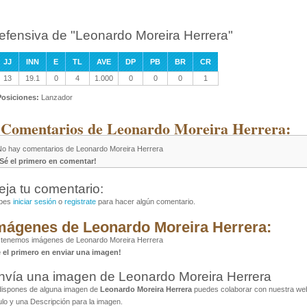
efensiva de "Leonardo Moreira Herrera"
JJ
INN
E
TL
AVE
DP
PB
BR
CR
13
19.1
0
4
1.000
0
0
0
1
Posiciones:
Lanzador
 Comentarios de Leonardo Moreira Herrera:
No hay comentarios de Leonardo Moreira Herrera
¡Sé el primero en comentar!
eja tu comentario:
bes
iniciar sesión
o
registrate
para hacer algún comentario.
mágenes de Leonardo Moreira Herrera:
 tenemos imágenes de Leonardo Moreira Herrera
é el primero en enviar una imagen!
nvía una imagen de Leonardo Moreira Herrera
dispones de alguna imagen de
Leonardo Moreira Herrera
puedes colaborar con nuestra web 
ulo y una Descripción para la imagen.