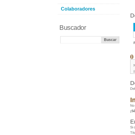
Colaboradores
D
Buscador
0
D
De
I
No
¡S
E
Si 
Tít