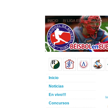
INICIO
IV LIGA ELITE
NOTICIAS
Inicio
Noticias
En vivo!!!
In
Concursos