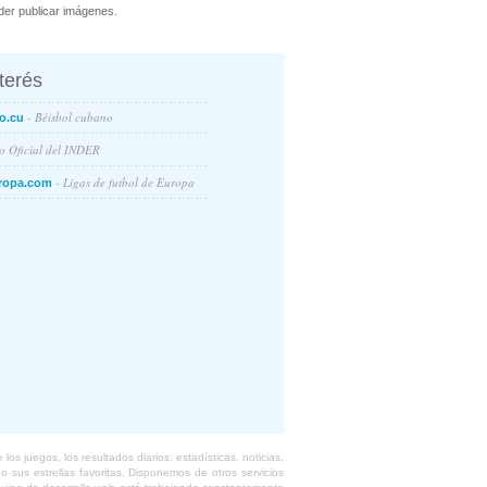
er publicar imágenes.
nterés
- Béisbol cubano
o.cu
io Oficial del INDER
- Ligas de futbol de Europa
ropa.com
s juegos, los resultados diarios, estadísticas, noticias,
 sus estrellas favoritas. Disponemos de otros servicios