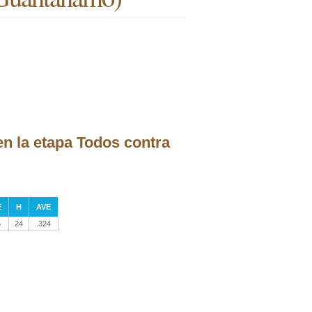
en la etapa Todos contra
E
H
AVE
6
24
.324