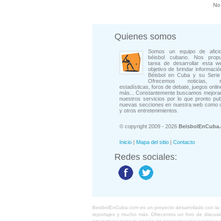
No 
Quienes somos
Somos un equipo de afici
béisbol cubano. Nos prop
tarea de desarrollar esta w
objetivo de brindar informació
Béisbol en Cuba y su Serie 
Ofrecemos noticias, rep
estadísticas, foros de debate, juegos onli
más... Constantemente buscamos mejorar
nuestros servicios por lo que pronto pu
nuevas secciones en nuestra web como 
y otros entretenimientos.
© copyright 2009 - 2026
BeisbolEnCuba
Inicio
|
Mapa del sitio
|
Contacto
Redes sociales:
BeisbolEnCuba.com es un proyecto desarrollado con la ide
reportajes y mucho más. Ofrecemos un foro de discusión