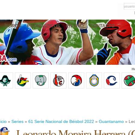
usuario
FOROS
PRONÓSTICOS
EN VIVO
CONTACTO
Ho
icio
»
Series
»
61 Serie Nacional de Béisbol 2022
»
Guantanamo
» Leo
Leonardo Moreira Herrera
(