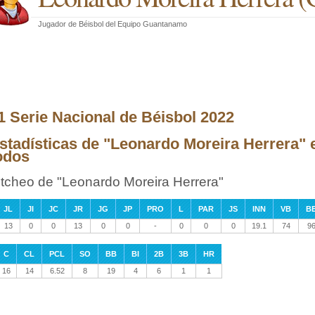
Jugador de Béisbol
del
Equipo Guantanamo
1 Serie Nacional de Béisbol 2022
stadísticas de "Leonardo Moreira Herrera" 
odos
itcheo de "Leonardo Moreira Herrera"
JL
JI
JC
JR
JG
JP
PRO
L
PAR
JS
INN
VB
B
13
0
0
13
0
0
-
0
0
0
19.1
74
9
C
CL
PCL
SO
BB
BI
2B
3B
HR
16
14
6.52
8
19
4
6
1
1