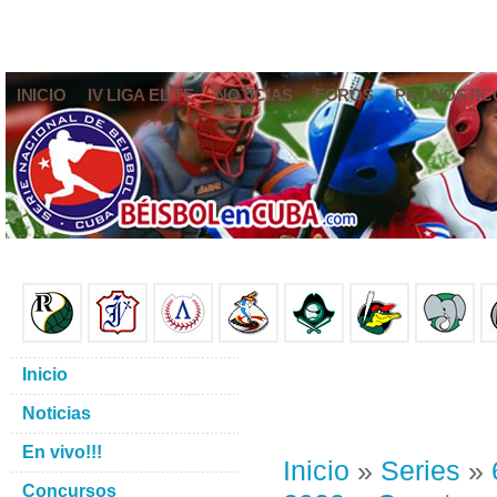
INICIO
IV LIGA ELITE
NOTICIAS
FOROS
PRONÓSTIC
Inicio
Noticias
En vivo!!!
Inicio
»
Series
»
Concursos