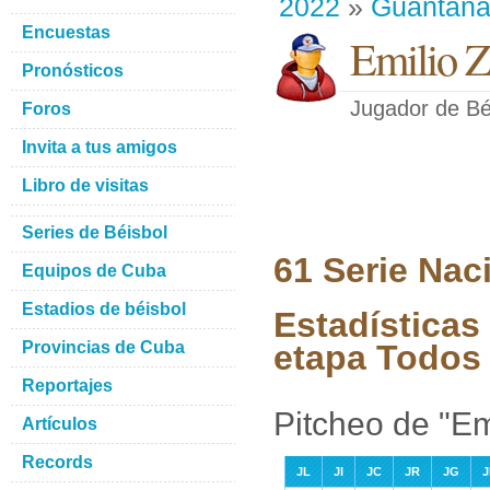
2022
»
Guantan
Encuestas
Emilio Z
Pronósticos
Jugador de Bé
Foros
Invita a tus amigos
Libro de visitas
Series de Béisbol
61 Serie Nac
Equipos de Cuba
Estadios de béisbol
Estadísticas
Provincias de Cuba
etapa Todos 
Reportajes
Pitcheo de "Em
Artículos
Records
JL
JI
JC
JR
JG
J