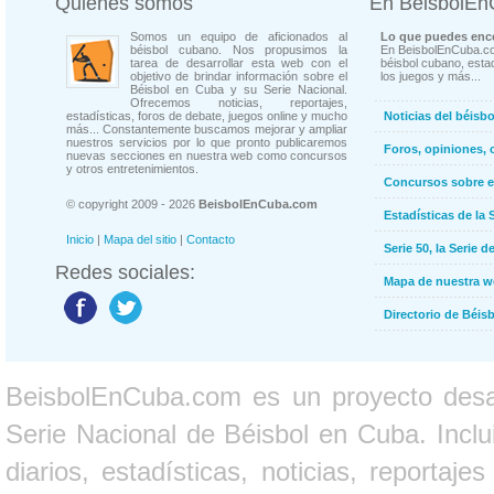
Quienes somos
En BeisbolE
Somos un equipo de aficionados al
Lo que puedes enco
béisbol cubano. Nos propusimos la
En BeisbolEnCuba.co
tarea de desarrollar esta web con el
béisbol cubano, estad
objetivo de brindar información sobre el
los juegos y más...
Béisbol en Cuba y su Serie Nacional.
Ofrecemos noticias, reportajes,
estadísticas, foros de debate, juegos online y mucho
Noticias del béisb
más... Constantemente buscamos mejorar y ampliar
nuestros servicios por lo que pronto publicaremos
Foros, opiniones, 
nuevas secciones en nuestra web como concursos
y otros entretenimientos.
Concursos sobre e
© copyright 2009 - 2026
BeisbolEnCuba.com
Estadísticas de la 
Inicio
|
Mapa del sitio
|
Contacto
Serie 50, la Serie d
Redes sociales:
Mapa de nuestra 
Directorio de Béi
BeisbolEnCuba.com es un proyecto desarr
Serie Nacional de Béisbol en Cuba. Inclui
diarios, estadísticas, noticias, report