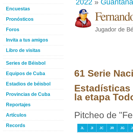
2022
»
Guantan
Encuestas
Fernando
Pronósticos
Jugador de Bé
Foros
Invita a tus amigos
Libro de visitas
Series de Béisbol
61 Serie Nac
Equipos de Cuba
Estadios de béisbol
Estadísticas
Provincias de Cuba
la etapa Tod
Reportajes
Pitcheo de "F
Artículos
Records
JL
JI
JC
JR
JG
J