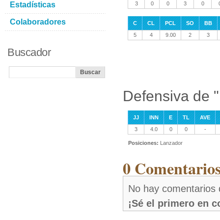
Estadísticas
3
0
0
3
0
Colaboradores
C
CL
PCL
SO
BB
5
4
9.00
2
3
Buscador
Defensiva de 
JJ
INN
E
TL
AVE
3
4.0
0
0
-
Posiciones:
Lanzador
0 Comentarios
No hay comentarios
¡Sé el primero en 