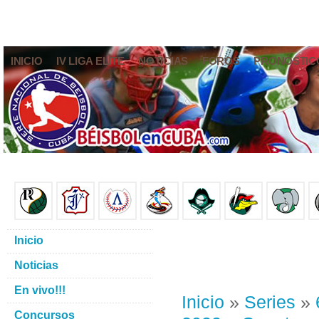
INICIO
IV LIGA ELITE
NOTICIAS
FOROS
PRONÓSTIC
Inicio
Noticias
En vivo!!!
Inicio
»
Series
»
Concursos