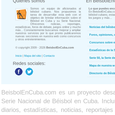
Quienes somos
En BeisbolE
Somos un equipo de aficionados al
Lo que puedes enco
béisbol cubano. Nos propusimos la
En BeisbolEnCuba.co
tarea de desarrollar esta web con el
béisbol cubano, estad
objetivo de brindar información sobre el
los juegos y más...
Béisbol en Cuba y su Serie Nacional.
Ofrecemos noticias, reportajes,
estadísticas, foros de debate, juegos online y mucho
Noticias del béisb
más... Constantemente buscamos mejorar y ampliar
nuestros servicios por lo que pronto publicaremos
Foros, opiniones, 
nuevas secciones en nuestra web como concursos
y otros entretenimientos.
Concursos sobre e
© copyright 2009 - 2026
BeisbolEnCuba.com
Estadísticas de la 
Inicio
|
Mapa del sitio
|
Contacto
Serie 50, la Serie d
Redes sociales:
Mapa de nuestra 
Directorio de Béi
BeisbolEnCuba.com es un proyecto desarr
Serie Nacional de Béisbol en Cuba. Inclui
diarios, estadísticas, noticias, report