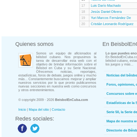
17
Luis Darío Machado
18
Jesús Daniel Olivera
19
Yuri Marcos Fernández De
20
Cristián Leonardo Rodríguez
Quienes somos
En BeisbolE
Somos un equipo de aficionados al
Lo que puedes enco
béisbol cubano. Nos propusimos la
En BeisbolEnCuba.co
tarea de desarrollar esta web con el
béisbol cubano, estad
objetivo de brindar información sobre el
los juegos y más...
Béisbol en Cuba y su Serie Nacional.
Ofrecemos noticias, reportajes,
estadísticas, foros de debate, juegos online y mucho
Noticias del béisb
más... Constantemente buscamos mejorar y ampliar
nuestros servicios por lo que pronto publicaremos
Foros, opiniones, 
nuevas secciones en nuestra web como concursos
y otros entretenimientos.
Concursos sobre e
© copyright 2009 - 2026
BeisbolEnCuba.com
Estadísticas de la 
Inicio
|
Mapa del sitio
|
Contacto
Serie 50, la Serie d
Redes sociales:
Mapa de nuestra 
Directorio de Béi