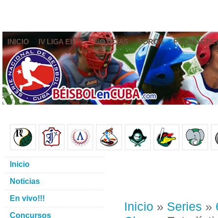
INICIO
IV LIGA ELITE
NOTICIAS
FOROS
PRONÓSTIC
Inicio
Noticias
En vivo!!!
Inicio
»
Series
»
Concursos