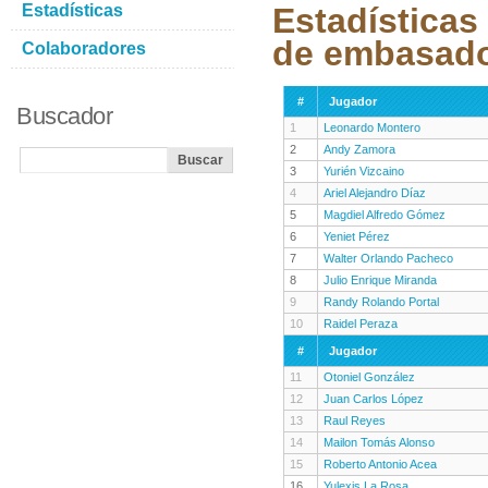
Estadísticas
Estadísticas
de embasad
Colaboradores
#
Jugador
Buscador
1
Leonardo Montero
2
Andy Zamora
3
Yurién Vizcaino
4
Ariel Alejandro Díaz
5
Magdiel Alfredo Gómez
6
Yeniet Pérez
7
Walter Orlando Pacheco
8
Julio Enrique Miranda
9
Randy Rolando Portal
10
Raidel Peraza
#
Jugador
11
Otoniel González
12
Juan Carlos López
13
Raul Reyes
14
Mailon Tomás Alonso
15
Roberto Antonio Acea
16
Yulexis La Rosa