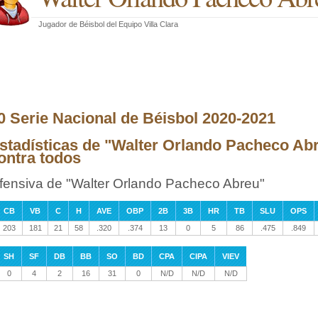
Jugador de Béisbol
del
Equipo Villa Clara
0 Serie Nacional de Béisbol 2020-2021
stadísticas de "Walter Orlando Pacheco Abr
ontra todos
fensiva de "Walter Orlando Pacheco Abreu"
CB
VB
C
H
AVE
OBP
2B
3B
HR
TB
SLU
OPS
203
181
21
58
.320
.374
13
0
5
86
.475
.849
SH
SF
DB
BB
SO
BD
CPA
CIPA
VIEV
0
4
2
16
31
0
N/D
N/D
N/D