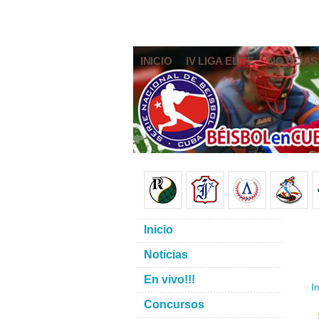
INICIO
IV LIGA ELITE
NOTICIAS
Inicio
Noticias
En vivo!!!
In
Concursos