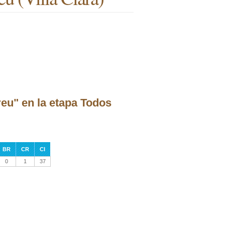
eu" en la etapa Todos
BR
CR
CI
0
1
37