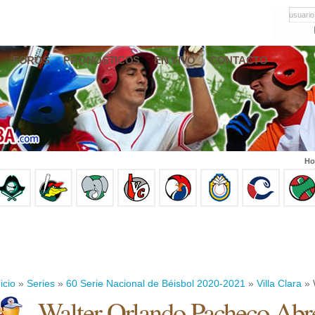
usuario
FOROS
PRONÓSTICOS
EN VIVO
CONTACTO
Ho
icio
»
Series
»
60 Serie Nacional de Béisbol 2020-2021
»
Villa Clara
» 
Walter Orlando Pacheco Abr