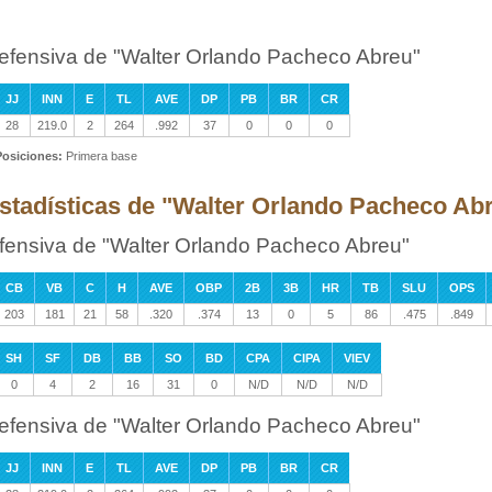
efensiva de "Walter Orlando Pacheco Abreu"
JJ
INN
E
TL
AVE
DP
PB
BR
CR
28
219.0
2
264
.992
37
0
0
0
Posiciones:
Primera base
stadísticas de "Walter Orlando Pacheco Abre
fensiva de "Walter Orlando Pacheco Abreu"
CB
VB
C
H
AVE
OBP
2B
3B
HR
TB
SLU
OPS
203
181
21
58
.320
.374
13
0
5
86
.475
.849
SH
SF
DB
BB
SO
BD
CPA
CIPA
VIEV
0
4
2
16
31
0
N/D
N/D
N/D
efensiva de "Walter Orlando Pacheco Abreu"
JJ
INN
E
TL
AVE
DP
PB
BR
CR