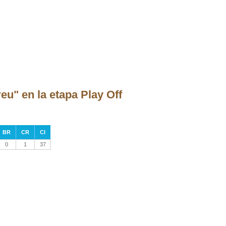
u" en la etapa Play Off
BR
CR
CI
0
1
37