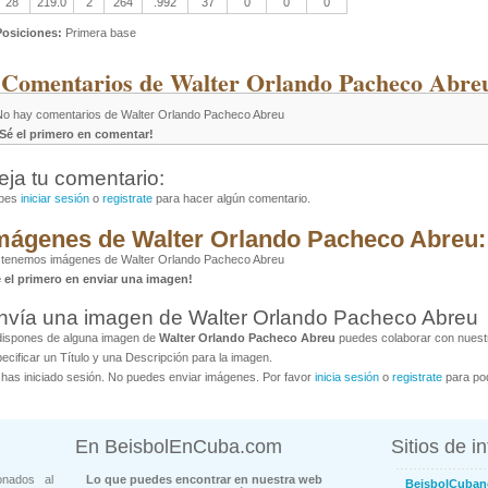
28
219.0
2
264
.992
37
0
0
0
Posiciones:
Primera base
 Comentarios de Walter Orlando Pacheco Abre
No hay comentarios de Walter Orlando Pacheco Abreu
¡Sé el primero en comentar!
eja tu comentario:
bes
iniciar sesión
o
registrate
para hacer algún comentario.
mágenes de Walter Orlando Pacheco Abreu:
 tenemos imágenes de Walter Orlando Pacheco Abreu
é el primero en enviar una imagen!
nvía una imagen de Walter Orlando Pacheco Abreu
dispones de alguna imagen de
Walter Orlando Pacheco Abreu
puedes colaborar con nuestr
ecificar un Título y una Descripción para la imagen.
has iniciado sesión. No puedes enviar imágenes. Por favor
inicia sesión
o
registrate
para pod
En BeisbolEnCuba.com
Sitios de i
onados al
Lo que puedes encontrar en nuestra web
BeisbolCuban