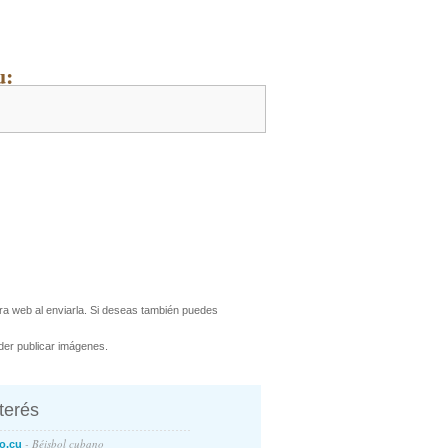
u:
a web al enviarla. Si deseas también puedes
er publicar imágenes.
nterés
- Béisbol cubano
o.cu