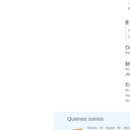
0
D
De
I
No
¡S
E
Si 
esp
No 
Quienes somos
Somos un equipo de afici