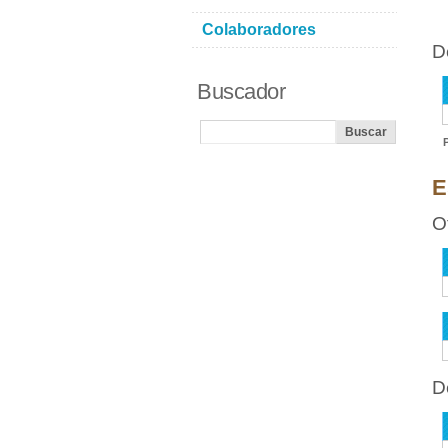
Colaboradores
D
Buscador
E
O
D