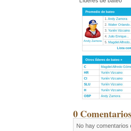
Líderes de bateo
Promedio de bateo
1.
Andy Zamora
2.
Walter Orlando..
3.
Yurién Vizcaino
4.
Julio Enrique...
Andy Zamora
5.
Magdiel Alfredo..
Lista co
Otros líderes de bateo »
C
Magdiel Alfredo Góm
HR
Yurién Vizcaino
CI
Yurién Vizcaino
SLU
Yurién Vizcaino
H
Yurién Vizcaino
OBP
Andy Zamora
0 Comentarios
No hay comentarios d