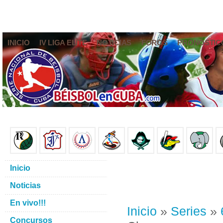
INICIO
IV LIGA ELITE
NOTICIAS
FOROS
PRONÓSTIC
Inicio
Noticias
En vivo!!!
Inicio
»
Series
»
Concursos