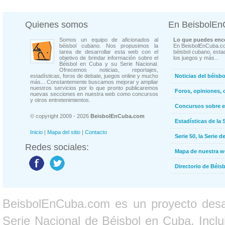
Quienes somos
En BeisbolE
Somos un equipo de aficionados al
Lo que puedes enco
béisbol cubano. Nos propusimos la
En BeisbolEnCuba.co
tarea de desarrollar esta web con el
béisbol cubano, estad
objetivo de brindar información sobre el
los juegos y más...
Béisbol en Cuba y su Serie Nacional.
Ofrecemos noticias, reportajes,
estadísticas, foros de debate, juegos online y mucho
Noticias del béisb
más... Constantemente buscamos mejorar y ampliar
nuestros servicios por lo que pronto publicaremos
Foros, opiniones, 
nuevas secciones en nuestra web como concursos
y otros entretenimientos.
Concursos sobre e
© copyright 2009 - 2026
BeisbolEnCuba.com
Estadísticas de la 
Inicio
|
Mapa del sitio
|
Contacto
Serie 50, la Serie d
Redes sociales:
Mapa de nuestra 
Directorio de Béi
BeisbolEnCuba.com es un proyecto desarr
Serie Nacional de Béisbol en Cuba. Inclui