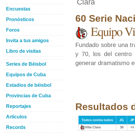
Clara
Encuestas
60 Serie Nac
Pronósticos
Equipo Vi
Foros
Invita a tus amigos
Fundado sobre una tra
Libro de visitas
y 70, los del centro
generar dramatismo en
Series de Béisbol
Equipos de Cuba
Estadios de béisbol
Provincias de Cuba
Resultados d
Reportajes
Artículos
Todos contra todos
JG
JP
Records
Villa Clara
30
44