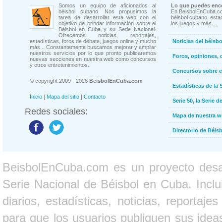
Somos un equipo de aficionados al
Lo que puedes enco
béisbol cubano. Nos propusimos la
En BeisbolEnCuba.co
tarea de desarrollar esta web con el
béisbol cubano, estad
objetivo de brindar información sobre el
los juegos y más...
Béisbol en Cuba y su Serie Nacional.
Ofrecemos noticias, reportajes,
estadísticas, foros de debate, juegos online y mucho
Noticias del béisb
más... Constantemente buscamos mejorar y ampliar
nuestros servicios por lo que pronto publicaremos
Foros, opiniones, 
nuevas secciones en nuestra web como concursos
y otros entretenimientos.
Concursos sobre e
© copyright 2009 - 2026
BeisbolEnCuba.com
Estadísticas de la 
Inicio
|
Mapa del sitio
|
Contacto
Serie 50, la Serie d
Redes sociales:
Mapa de nuestra 
Directorio de Béi
BeisbolEnCuba.com es un proyecto desarr
Serie Nacional de Béisbol en Cuba. Inclui
diarios, estadísticas, noticias, report
para que los usuarios publiquen sus ideas