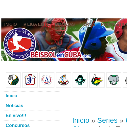
INICIO
IV LIGA ELITE
NOTICIAS
FOROS
PRONÓSTIC
Inicio
Noticias
En vivo!!!
Inicio
»
Series
»
Concursos