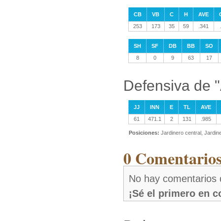
CB
VB
C
H
AVE
253
173
35
59
.341
SH
SF
DB
BB
SO
8
0
9
63
17
Defensiva de 
JJ
INN
E
TL
AVE
61
471.1
2
131
.985
Posiciones:
Jardinero central, Jardi
0 Comentarios
No hay comentarios
¡Sé el primero en 