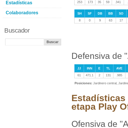
Estadísticas
253
173
35
59
.341
Colaboradores
SH
SF
DB
BB
SO
8
0
9
63
17
Buscador
Defensiva de 
JJ
INN
E
TL
AVE
61
471.1
2
131
.985
Posiciones:
Jardinero central, Jardi
Estadísticas
etapa Play O
Ofensiva de "