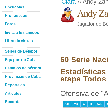
Clara
» Andy Zam
Encuestas
Andy Za
Pronósticos
Jugador de Bé
Foros
Invita a tus amigos
Libro de visitas
Series de Béisbol
60 Serie Nac
Equipos de Cuba
Estadios de béisbol
Estadísticas
Provincias de Cuba
etapa Todos 
Reportajes
Ofensiva de "
Artículos
Records
CB
VB
C
H
AVE