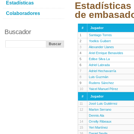
Estadísticas
Estadísticas
de embasad
Colaboradores
#
Jugador
Buscador
1
Santiago Torres
2
Yoelkis Guibert
3
Alexander Llanes
4
Ariel Enrique Benavides
5
Edilse Silva La
6
Adriel Labrada
7
Adriel Hechavarría
8
Luis Guzmán
9
Rudens Sánchez
10
Yaicel Manuel Pérez
#
Jugador
11
José Luis Gutiérrez
12
Marlon Serrano
Dennis Ala
14
Orrelly Ribeaux
15
Yeri Martínez
16
Dasiel Sevila