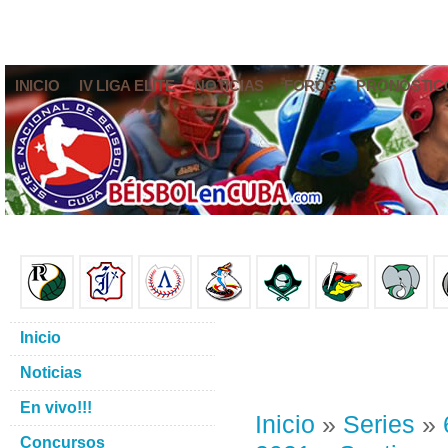
INICIO
IV LIGA ELITE
NOTICIAS
FOROS
PRONÓSTIC
Inicio
Noticias
En vivo!!!
Inicio
»
Series
»
Concursos