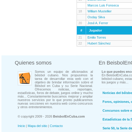
Marcos Luis Fonseca
18
William Mustellier
Osday Silva
20
José A. Ferrer
#
Jugador
21
Emilio Torres
22
Hubert Sánchez
Quienes somos
En BeisbolE
Somos un equipo de aficionados al
Lo que puedes enco
béisbol cubano. Nos propusimos la
En BeisbolEnCuba.co
tarea de desarrollar esta web con el
béisbol cubano, estad
objetivo de brindar información sobre el
los juegos y más...
Béisbol en Cuba y su Serie Nacional.
Ofrecemos noticias, reportajes,
estadísticas, foros de debate, juegos online y mucho
Noticias del béisb
más... Constantemente buscamos mejorar y ampliar
nuestros servicios por lo que pronto publicaremos
Foros, opiniones, 
nuevas secciones en nuestra web como concursos
y otros entretenimientos.
Concursos sobre e
© copyright 2009 - 2026
BeisbolEnCuba.com
Estadísticas de la 
Inicio
|
Mapa del sitio
|
Contacto
Serie 50, la Serie d