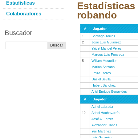
Estadísticas
Estadísticas
robando
Colaboradores
#
Jugador
Buscador
1
Santiago Torres
2
José Luis Gutiérrez
Yaicel Manuel Pérez
Marcos Luis Fonseca
5
William Mustellier
Marlon Serrano
Emilio Torres
Dasiel Sevila
Hubert Sánchez
Ariel Enrique Benavides
#
Jugador
Adriel Labrada
12
Adriel Hechavarría
José A. Ferrer
Alexander Llanes
Yeri Martínez
Luis Guzmán