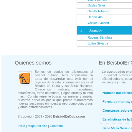
Osday Silva
Orrelly Ribeaux
Dennis Ala
Yoelkis Guibert
#
Jugador
Rudens Sánchez
Edilse Silva La
Quienes somos
En BeisbolE
Somos un equipo de aficionados al
Lo que puedes enco
béisbol cubano. Nos propusimos la
En BeisbolEnCuba.co
tarea de desarrollar esta web con el
béisbol cubano, estad
objetivo de brindar información sobre el
los juegos y más...
Béisbol en Cuba y su Serie Nacional.
Ofrecemos noticias, reportajes,
estadísticas, foros de debate, juegos online y mucho
Noticias del béisb
más... Constantemente buscamos mejorar y ampliar
nuestros servicios por lo que pronto publicaremos
Foros, opiniones, 
nuevas secciones en nuestra web como concursos
y otros entretenimientos.
Concursos sobre e
© copyright 2009 - 2026
BeisbolEnCuba.com
Estadísticas de la 
Inicio
|
Mapa del sitio
|
Contacto
Serie 50, la Serie d