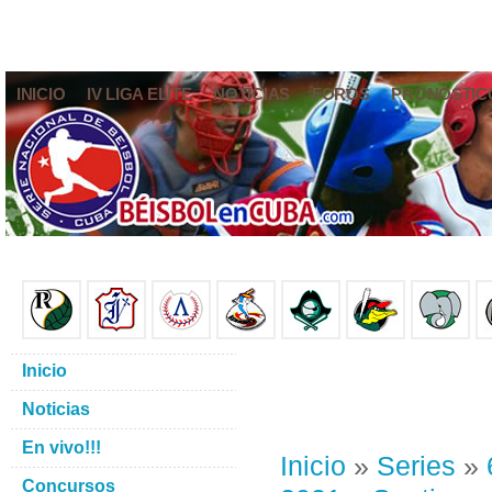
INICIO
IV LIGA ELITE
NOTICIAS
FOROS
PRONÓSTIC
Inicio
Noticias
En vivo!!!
Inicio
»
Series
»
Concursos