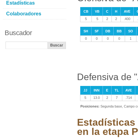
Estadísticas
CB
VB
C
H
AVE
Colaboradores
5
5
2
2
.400
Buscador
SH
SF
DB
BB
SO
0
0
0
0
1
Defensiva de 
JJ
INN
E
TL
AVE
5
13.0
2
7
.714
Posiciones:
Segunda base, Campo c
Estadísticas
en la etapa P