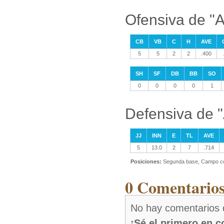
Ofensiva de "
CB
VB
C
H
AVE
5
5
2
2
.400
SH
SF
DB
BB
SO
0
0
0
0
1
Defensiva de 
JJ
INN
E
TL
AVE
5
13.0
2
7
.714
Posiciones:
Segunda base, Campo c
0 Comentarios
No hay comentarios 
¡Sé el primero en 