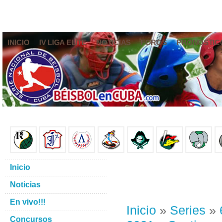
INICIO
IV LIGA ELITE
NOTICIAS
FOROS
PRONÓSTIC
Inicio
Noticias
En vivo!!!
Inicio
»
Series
»
Concursos