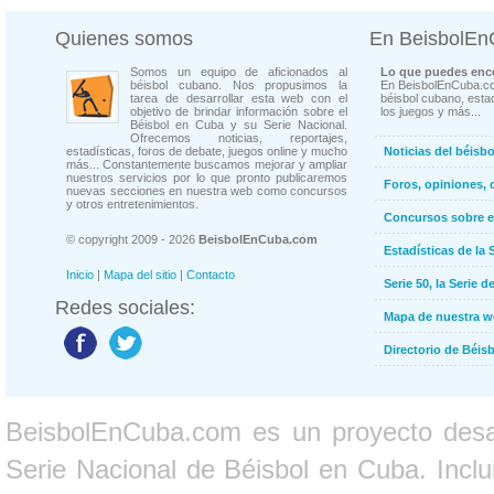
Quienes somos
En BeisbolE
Somos un equipo de aficionados al
Lo que puedes enco
béisbol cubano. Nos propusimos la
En BeisbolEnCuba.co
tarea de desarrollar esta web con el
béisbol cubano, estad
objetivo de brindar información sobre el
los juegos y más...
Béisbol en Cuba y su Serie Nacional.
Ofrecemos noticias, reportajes,
estadísticas, foros de debate, juegos online y mucho
Noticias del béisb
más... Constantemente buscamos mejorar y ampliar
nuestros servicios por lo que pronto publicaremos
Foros, opiniones, 
nuevas secciones en nuestra web como concursos
y otros entretenimientos.
Concursos sobre e
© copyright 2009 - 2026
BeisbolEnCuba.com
Estadísticas de la 
Inicio
|
Mapa del sitio
|
Contacto
Serie 50, la Serie d
Redes sociales:
Mapa de nuestra 
Directorio de Béi
BeisbolEnCuba.com es un proyecto desarr
Serie Nacional de Béisbol en Cuba. Inclui