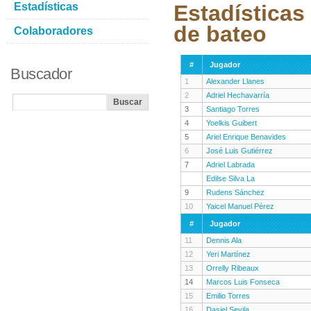
Estadísticas
Estadísticas
de bateo
Colaboradores
#
Jugador
Buscador
1
Alexander Llanes
2
Adriel Hechavarría
3
Santiago Torres
4
Yoelkis Guibert
5
Ariel Enrique Benavides
6
José Luis Gutiérrez
7
Adriel Labrada
Edilse Silva La
9
Rudens Sánchez
10
Yaicel Manuel Pérez
#
Jugador
11
Dennis Ala
12
Yeri Martínez
13
Orrelly Ribeaux
14
Marcos Luis Fonseca
15
Emilio Torres
16
Dasiel Sevila