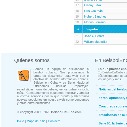
17
Osday Silva
18
Luis Guzmán
19
Hubert Sánchez
20
Marlon Serrano
#
Jugador
21
José A. Ferrer
22
William Mustellier
Quienes somos
En BeisbolE
Somos un equipo de aficionados al
Lo que puedes enco
béisbol cubano. Nos propusimos la
En BeisbolEnCuba.co
tarea de desarrollar esta web con el
béisbol cubano, estad
objetivo de brindar información sobre el
los juegos y más...
Béisbol en Cuba y su Serie Nacional.
Ofrecemos noticias, reportajes,
estadísticas, foros de debate, juegos online y mucho
Noticias del béisb
más... Constantemente buscamos mejorar y ampliar
nuestros servicios por lo que pronto publicaremos
Foros, opiniones, 
nuevas secciones en nuestra web como concursos
y otros entretenimientos.
Concursos sobre e
© copyright 2009 - 2026
BeisbolEnCuba.com
Estadísticas de la 
Inicio
|
Mapa del sitio
|
Contacto
Serie 50, la Serie d