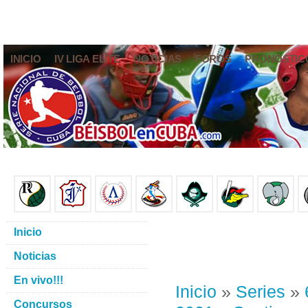
INICIO
IV LIGA ELITE
NOTICIAS
FOROS
PRONÓSTIC
Inicio
Noticias
En vivo!!!
Inicio
»
Series
»
Concursos