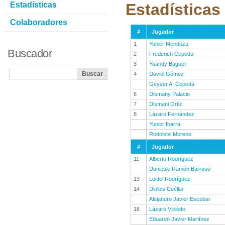
Estadísticas
Estadísticas
Colaboradores
#
Jugador
1
Yunier Mendoza
Buscador
2
Frederich Cepeda
3
Yoandy Baguet
4
Daviel Gómez
Geyser A. Cepeda
6
Dismany Palacio
7
Dismani Ortiz
8
Lázaro Fernández
Yunior Ibarra
Rodoleisi Moreno
#
Jugador
11
Alberto Rodríguez
Dunieski Ramón Barroso
13
Loidel Rodríguez
14
Diolbis Cuéllar
Alejandro Javier Escobar
16
Lázaro Viciedo
Eduardo Javier Martínez