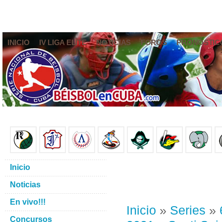
INICIO
IV LIGA ELITE
NOTICIAS
FOROS
PRONÓSTIC
Inicio
Noticias
En vivo!!!
Inicio
»
Series
»
Concursos