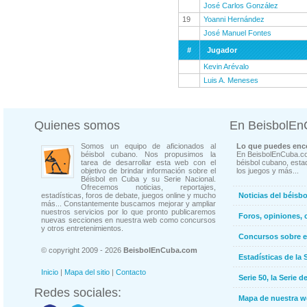
José Carlos González
19
Yoanni Hernández
José Manuel Fontes
#
Jugador
Kevin Arévalo
Luis A. Meneses
Quienes somos
En BeisbolE
Somos un equipo de aficionados al
Lo que puedes enco
béisbol cubano. Nos propusimos la
En BeisbolEnCuba.co
tarea de desarrollar esta web con el
béisbol cubano, estad
objetivo de brindar información sobre el
los juegos y más...
Béisbol en Cuba y su Serie Nacional.
Ofrecemos noticias, reportajes,
estadísticas, foros de debate, juegos online y mucho
Noticias del béisb
más... Constantemente buscamos mejorar y ampliar
nuestros servicios por lo que pronto publicaremos
Foros, opiniones, 
nuevas secciones en nuestra web como concursos
y otros entretenimientos.
Concursos sobre e
© copyright 2009 - 2026
BeisbolEnCuba.com
Estadísticas de la 
Inicio
|
Mapa del sitio
|
Contacto
Serie 50, la Serie d
Redes sociales:
Mapa de nuestra 