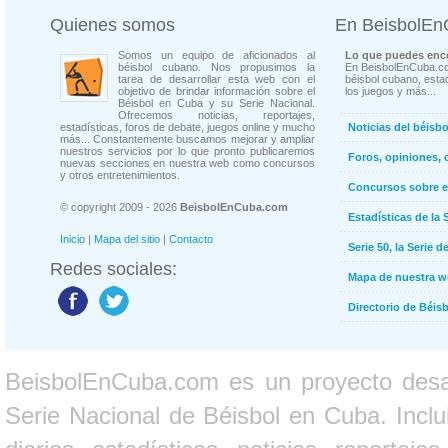
Quienes somos
En BeisbolE
Somos un equipo de aficionados al
Lo que puedes enco
béisbol cubano. Nos propusimos la
En BeisbolEnCuba.co
tarea de desarrollar esta web con el
béisbol cubano, estad
objetivo de brindar información sobre el
los juegos y más...
Béisbol en Cuba y su Serie Nacional.
Ofrecemos noticias, reportajes,
estadísticas, foros de debate, juegos online y mucho
Noticias del béisb
más... Constantemente buscamos mejorar y ampliar
nuestros servicios por lo que pronto publicaremos
Foros, opiniones, 
nuevas secciones en nuestra web como concursos
y otros entretenimientos.
Concursos sobre e
© copyright 2009 - 2026
BeisbolEnCuba.com
Estadísticas de la 
Inicio
|
Mapa del sitio
|
Contacto
Serie 50, la Serie d
Redes sociales:
Mapa de nuestra 
Directorio de Béi
BeisbolEnCuba.com es un proyecto desarr
Serie Nacional de Béisbol en Cuba. Inclui