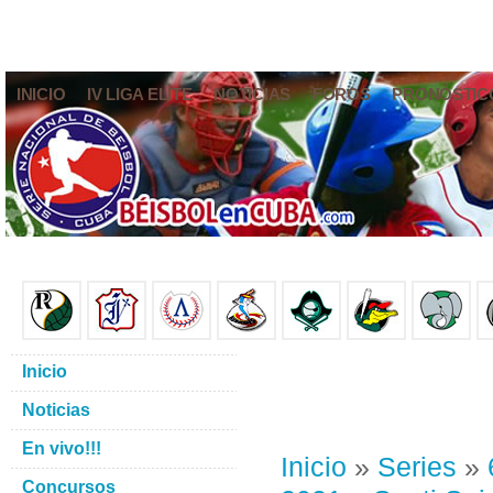
INICIO
IV LIGA ELITE
NOTICIAS
FOROS
PRONÓSTIC
Inicio
Noticias
En vivo!!!
Inicio
»
Series
»
Concursos