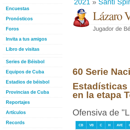
2021
»
Santi Spir
Encuestas
Lázaro V
Pronósticos
Jugador de Bé
Foros
Invita a tus amigos
Libro de visitas
Series de Béisbol
60 Serie Nac
Equipos de Cuba
Estadios de béisbol
Estadísticas
Provincias de Cuba
en la etapa 
Reportajes
Ofensiva de "L
Artículos
Records
CB
VB
C
H
AVE