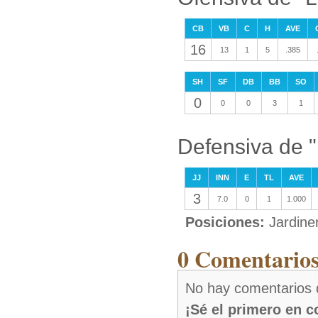
CB
VB
C
H
AVE
16
13
1
5
.385
SH
SF
DB
BB
SO
0
0
0
3
1
Defensiva de "
JJ
INN
E
TL
AVE
3
7.0
0
1
1.000
Posiciones:
Jardine
0 Comentarios
No hay comentarios 
¡Sé el primero en 