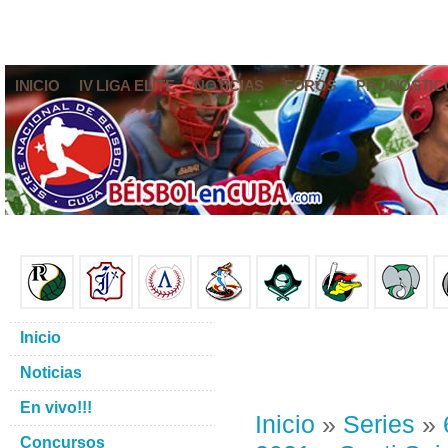
INICIO
IV LIGA ELITE
NOTICIAS
FOROS
PRONÓSTIC
Inicio
Noticias
En vivo!!!
Inicio
»
Series
»
Concursos