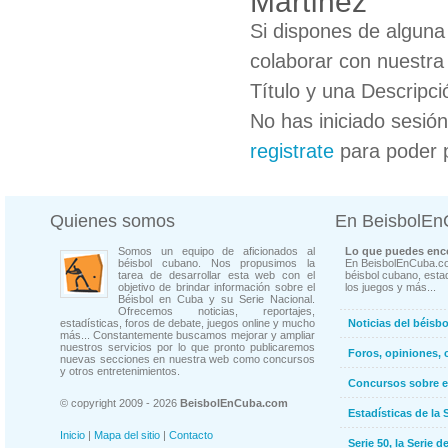
Martínez
Si dispones de algun
colaborar con nuestra
Título y una Descripci
No has iniciado sesió
registrate
para poder 
Quienes somos
En BeisbolE
Somos un equipo de aficionados al
Lo que puedes enco
béisbol cubano. Nos propusimos la
En BeisbolEnCuba.co
tarea de desarrollar esta web con el
béisbol cubano, estad
objetivo de brindar información sobre el
los juegos y más...
Béisbol en Cuba y su Serie Nacional.
Ofrecemos noticias, reportajes,
estadísticas, foros de debate, juegos online y mucho
Noticias del béisb
más... Constantemente buscamos mejorar y ampliar
nuestros servicios por lo que pronto publicaremos
Foros, opiniones, 
nuevas secciones en nuestra web como concursos
y otros entretenimientos.
Concursos sobre e
© copyright 2009 - 2026
BeisbolEnCuba.com
Estadísticas de la 
Inicio
|
Mapa del sitio
|
Contacto
Serie 50, la Serie d