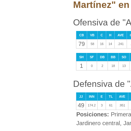
Martínez" en 
Ofensiva de "A
CB
VB
C
H
AVE
79
58
16
14
.241
SH
SF
DB
BB
SO
1
0
2
18
13
Defensiva de "
JJ
INN
E
TL
AVE
49
174.2
3
61
.951
Posiciones:
Primera
Jardinero central, J