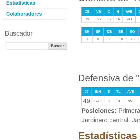
Estadísticas
CB
VB
C
H
AVE
Colaboradores
79
58
16
14
.241
Buscador
SH
SF
DB
BB
SO
1
0
2
18
13
Defensiva de "
JJ
INN
E
TL
AVE
49
174.2
3
61
.951
Posiciones:
Primera
Jardinero central, J
Estadísticas