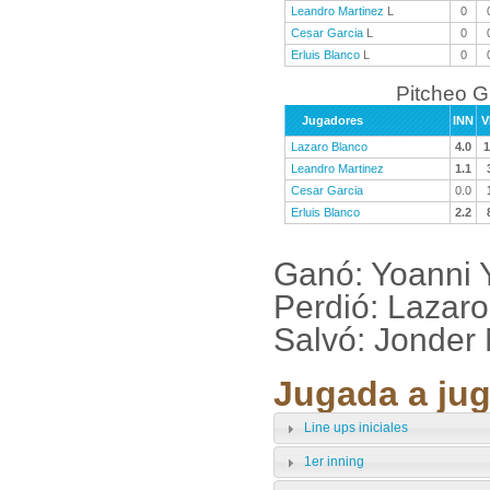
Leandro Martinez
L
0
Cesar Garcia
L
0
Erluis Blanco
L
0
Pitcheo 
Jugadores
INN
V
Lazaro Blanco
4.0
1
Leandro Martinez
1.1
Cesar Garcia
0.0
Erluis Blanco
2.2
Ganó: Yoanni 
Perdió: Lazar
Salvó: Jonder 
Jugada a jug
Line ups iniciales
1er inning