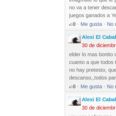
no va a tener desca
juegos ganados a Y
0
·
Me gusta
·
No 
Alexi El Caba
30 de diciemb
elder lo mas bonito 
cuanto a que todos 
no hay pretesto, qu
descanso,,todos par
0
·
Me gusta
·
No 
Alexi El Caba
30 de diciemb