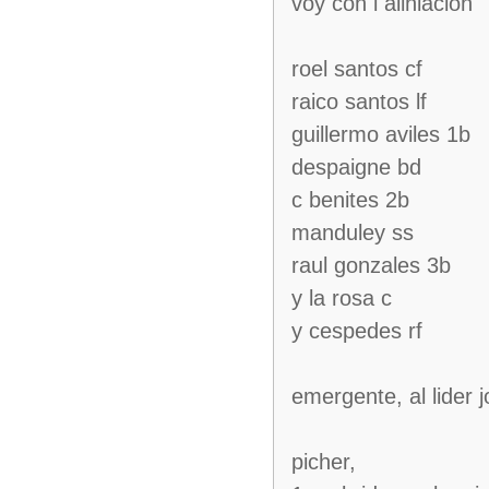
voy con i aliniacion
roel santos cf
raico santos lf
guillermo aviles 1b
despaigne bd
c benites 2b
manduley ss
raul gonzales 3b
y la rosa c
y cespedes rf
emergente, al lider 
picher,