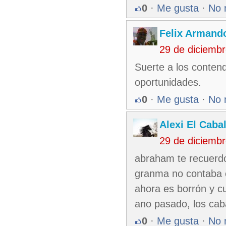
0
·
Me gusta
·
No 
Felix Armando
29 de diciemb
Suerte a los conten
oportunidades.
0
·
Me gusta
·
No 
Alexi El Caba
29 de diciemb
abraham te recuerdo
granma no contaba c
ahora es borrón y cu
ano pasado, los caba
0
·
Me gusta
·
No 