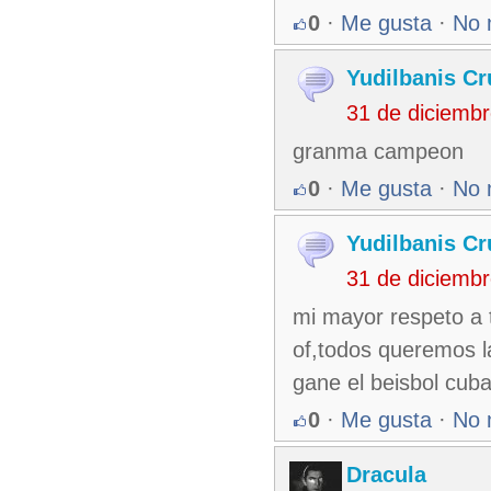
0
·
Me gusta
·
No 
Yudilbanis Cr
31 de diciemb
granma campeon
0
·
Me gusta
·
No 
Yudilbanis Cr
31 de diciemb
mi mayor respeto a 
of,todos queremos la
gane el beisbol cub
0
·
Me gusta
·
No 
Dracula