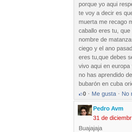
porque yo aqui respe
te voy a decir es qu
muerta me recago má
caballo eres tu, qu
nombre de matanzas 
ciego y el ano pasad
eres tu,que debes s
vivo aqui en europa 
no has aprendido de
bubarón en cuba ori
0
·
Me gusta
·
No 
Pedro Avm
31 de diciemb
Buajajaja