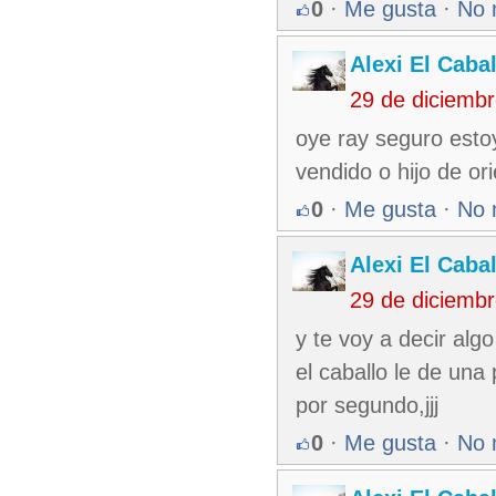
0
·
Me gusta
·
No 
Alexi El Caba
29 de diciemb
oye ray seguro esto
vendido o hijo de orie
0
·
Me gusta
·
No 
Alexi El Caba
29 de diciemb
y te voy a decir alg
el caballo le de una
por segundo,jjj
0
·
Me gusta
·
No 