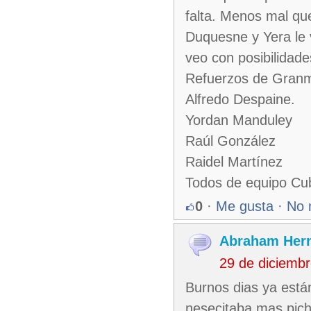
falta. Menos mal que
Duquesne y Yera le 
veo con posibilidad
Refuerzos de Gran
Alfredo Despaine.
Yordan Manduley
Raúl González
Raidel Martínez
Todos de equipo Cub
0
·
Me gusta
·
No 
Abraham Her
29 de diciemb
Burnos dias ya están
nesecitaba mas pich