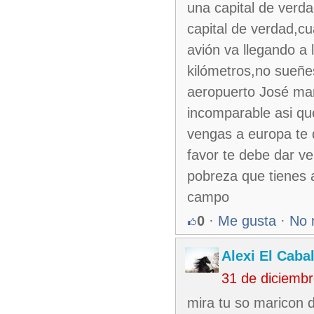
una capital de verda
capital de verdad,c
avión va llegando a
kilómetros,no sueñe
aeropuerto José mart
incomparable asi que
vengas a europa te 
favor te debe dar v
pobreza que tienes al
campo
0
·
Me gusta
·
No 
Alexi El Caba
31 de diciemb
mira tu so maricon d