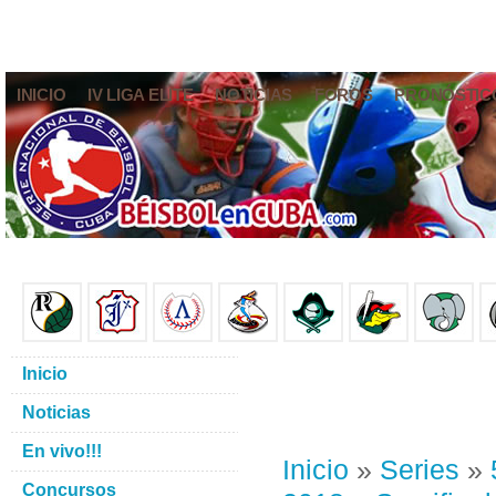
INICIO
IV LIGA ELITE
NOTICIAS
FOROS
PRONÓSTIC
Inicio
Noticias
En vivo!!!
Inicio
»
Series
»
Concursos