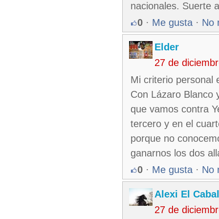
nacionales. Suerte a
0
·
Me gusta
·
No 
Elder
27 de diciemb
Mi criterio personal
Con Lázaro Blanco y
que vamos contra Yer
tercero y en el cua
porque no conocemo
ganarnos los dos all
0
·
Me gusta
·
No 
Alexi El Caba
27 de diciemb