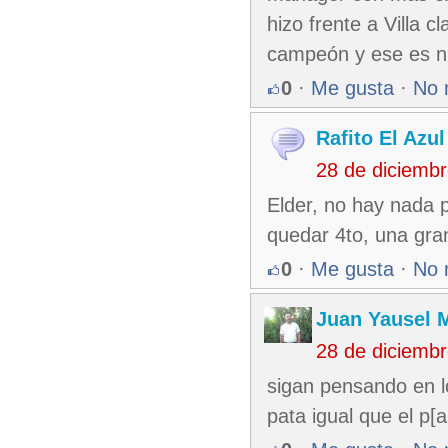
hizo frente a Villa 
campeón y ese es n
0
·
Me gusta
·
No 
Rafito El Azul
28 de diciemb
Elder, no hay nada p
quedar 4to, una gra
0
·
Me gusta
·
No 
Juan Yausel 
28 de diciemb
sigan pensando en lo
pata igual que el p[a