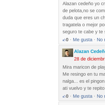
Alazan cedeño yo c
de pelota,no se com
duda que eres un ch
tragatela o mejor p
seguro te cabe y te
0
·
Me gusta
·
No 
Alazan Cedeñ
28 de diciemb
Mira maricon de pla
Me resingo en tu ma
nalga... es el pingon
ati vuelvo y te repi
0
·
Me gusta
·
No 