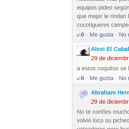
equipos piden según
que mejor le rindan 
cocotigueres campe
0
·
Me gusta
·
No 
Alexi El Caba
29 de diciemb
a estos coquitos se l
0
·
Me gusta
·
No 
Abraham Her
29 de diciemb
No te confíes mucho 
volvió loco su piche
vateadores pero buen