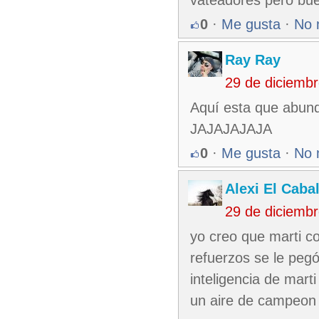
0
·
Me gusta
·
No 
Ray Ray
29 de diciemb
Aquí esta que abunda
JAJAJAJAJA
0
·
Me gusta
·
No 
Alexi El Caba
29 de diciemb
yo creo que marti co
refuerzos se le pegó
inteligencia de marti
un aire de campeon