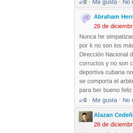
0
·
Me gusta
·
No 
Abraham Her
28 de diciemb
Nunca he simpatiza
por k no son los más
Dirección Nacional 
corructos y no son c
deportiva cubana no
se comporta el arbi
para ber bueno feliz
0
·
Me gusta
·
No 
Alazan Cedeñ
28 de diciemb