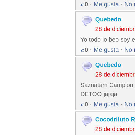
0
·
Me gusta
·
No 
Quebedo
28 de diciemb
Yo todo lo beo soy
0
·
Me gusta
·
No 
Quebedo
28 de diciemb
Saznatam Campion a
DETOO jajaja
0
·
Me gusta
·
No 
Cocodriluto R
28 de diciemb