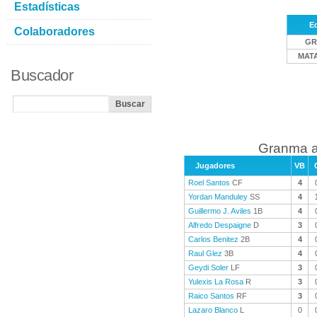
Estadísticas
E
Colaboradores
GR
MAT
Buscador
Granma a
Jugadores
VB
Roel Santos
CF
4
Yordan Manduley
SS
4
Guillermo J. Aviles
1B
4
Alfredo Despaigne
D
3
Carlos Benitez
2B
4
Raul Glez
3B
4
Geydi Soler
LF
3
Yulexis La Rosa
R
3
Raico Santos
RF
3
Lazaro Blanco
L
0