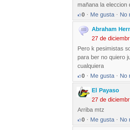
mañana la eleccion d
0
·
Me gusta
·
No 
Abraham Her
27 de diciemb
Pero k pesimistas 
para ber no quiero j
cualquiera
0
·
Me gusta
·
No 
El Payaso
27 de diciemb
Arriba mtz
0
·
Me gusta
·
No 