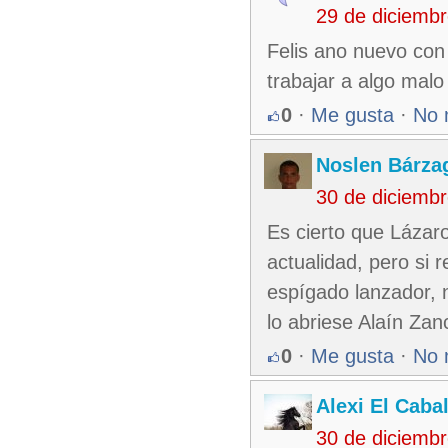
29 de diciemb
Felis ano nuevo con
trabajar a algo m
0
·
Me gusta
·
No 
Noslen Bárza
30 de diciemb
Es cierto que Lázar
actualidad, pero si 
espígado lanzador, 
lo abriese Alaín Zan
0
·
Me gusta
·
No 
Alexi El Caba
30 de diciemb