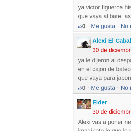
ya victor figueroa h
que vaya al bate, asi
0
·
Me gusta
·
No 
Alexi El Caba
30 de diciemb
ya le dijeron al des
en el cajon de bateo
que vaya para japon.
0
·
Me gusta
·
No 
Elder
30 de diciemb
Alexi vas a poner ne
imagínate lo que le 