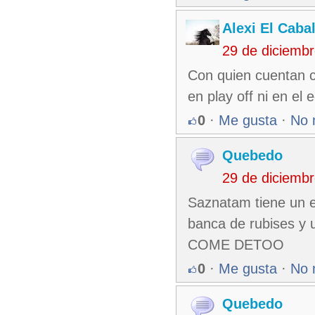
Alexi El Caba
29 de diciemb
Con quien cuentan c
en play off ni en el e
0
·
Me gusta
·
No 
Quebedo
29 de diciemb
Saznatam tiene un e
banca de rubises y
COME DETOO
0
·
Me gusta
·
No 
Quebedo