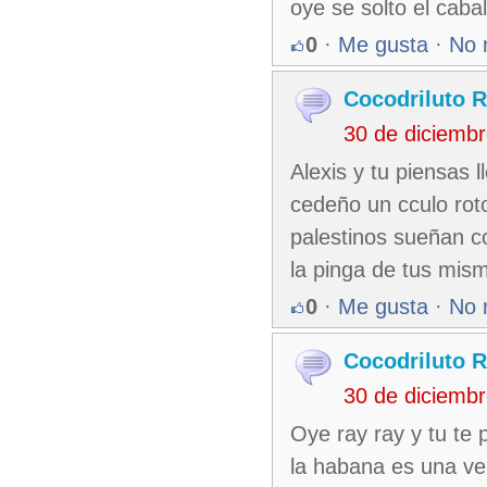
oye se solto el cabal
0
·
Me gusta
·
No 
Cocodriluto R
30 de diciemb
Alexis y tu piensas l
cedeño un cculo rot
palestinos sueñan c
la pinga de tus mis
0
·
Me gusta
·
No 
Cocodriluto R
30 de diciemb
Oye ray ray y tu te
la habana es una ve