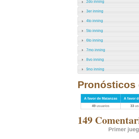
2do inning
3er inning
4to inning
5to inning
6to inning
7mo inning
8vo inning
9no inning
Pronósticos 
A favor de Matanzas
A favor 
49
usuarios
33
us
149 Comentari
Primer jue