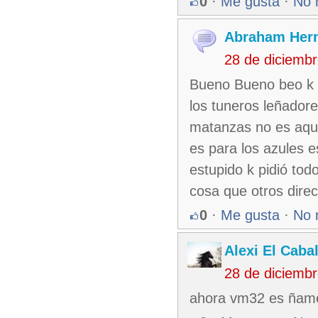
0
·
Me gusta
·
No 
Abraham Her
28 de diciemb
Bueno Bueno beo k se
los tuneros leñadore
matanzas no es aque
es para los azules 
estupido k pidió tod
cosa que otros dire
0
·
Me gusta
·
No 
Alexi El Caba
28 de diciemb
ahora vm32 es ñame y