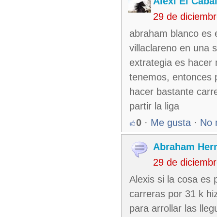
Alexi El Caba
29 de diciemb
abraham blanco es el
villaclareno en una 
extrategia es hacer
tenemos, entonces p
hacer bastante carr
partir la liga
0
·
Me gusta
·
No 
Abraham Her
29 de diciemb
Alexis si la cosa es
carreras por 31 k h
para arrollar las lleg