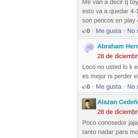
Me van a decir q to
esto va a quedar 4-1
son pencos en play o
0
·
Me gusta
·
No 
Abraham Her
28 de diciemb
Loco no usted lo k 
es mejor ni perder el 
0
·
Me gusta
·
No 
Alazan Cedeñ
28 de diciemb
Poco conosedor jajaj
tanto nadar para mori