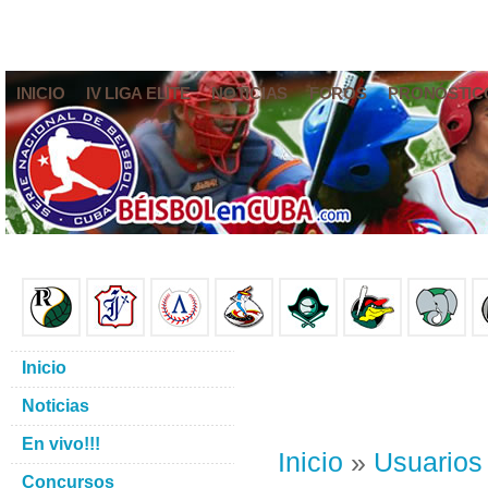
INICIO
IV LIGA ELITE
NOTICIAS
FOROS
PRONÓSTIC
Inicio
Noticias
En vivo!!!
Inicio
»
Usuarios
Concursos