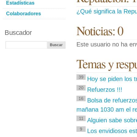
Estadísticas
¿Qué significa la Repu
Colaboradores
Noticias: 0
Buscador
Este usuario no ha env
Temas y respu
39
Hoy se piden los 
20
Refuerzos !!!
16
Bolsa de refuerzo
mañana 1030 am el res
11
Alguien sabe sob
9
Los envidiosos es