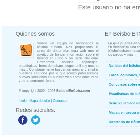
Este usuario no ha en
Quienes somos
En BeisbolE
Somos un equipo de aficionados al
Lo que puedes enco
béisbol cubano. Nos propusimos la
En BeisbolEnCuba.co
tarea de desarrollar esta web con el
béisbol cubano, estad
objetivo de brindar información sobre el
los juegos y más...
Béisbol en Cuba y su Serie Nacional.
Ofrecemos noticias, reportajes,
estadísticas, foros de debate, juegos online y mucho
Noticias del béisb
más... Constantemente buscamos mejorar y ampliar
nuestros servicios por lo que pronto publicaremos
Foros, opiniones, 
nuevas secciones en nuestra web como concursos
y otros entretenimientos.
Concursos sobre e
© copyright 2009 - 2026
BeisbolEnCuba.com
Estadísticas de la 
Inicio
|
Mapa del sitio
|
Contacto
Serie 50, la Serie d
Redes sociales:
Mapa de nuestra 
Directorio de Béi