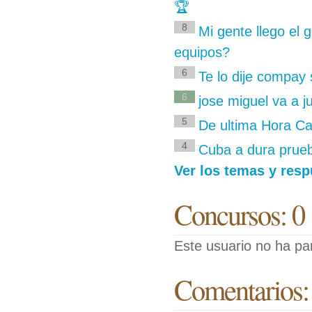
🏆
8
Mi gente llego el 
equipos?
6
Te lo dije compay 
6
jose miguel va a j
5
De ultima Hora Ca
4
Cuba a dura prueb
Ver los temas y res
Concursos: 0
Este usuario no ha pa
Comentarios: