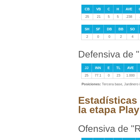
CB
VB
C
H
AVE
25
21
5
5
.238
SH
SF
DB
BB
SO
2
0
0
2
4
Defensiva de 
JJ
INN
E
TL
AVE
25
77.1
0
23
1.000
Posiciones:
Tercera base, Jardinero 
Estadísticas
la etapa Play
Ofensiva de "