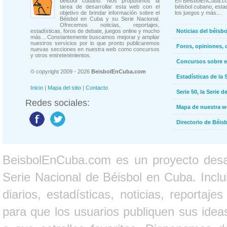
béisbol cubano. Nos propusimos la
En BeisbolEnCuba.co
tarea de desarrollar esta web con el
béisbol cubano, estad
objetivo de brindar información sobre el
los juegos y más...
Béisbol en Cuba y su Serie Nacional.
Ofrecemos noticias, reportajes,
estadísticas, foros de debate, juegos online y mucho
Noticias del béisb
más... Constantemente buscamos mejorar y ampliar
nuestros servicios por lo que pronto publicaremos
Foros, opiniones, 
nuevas secciones en nuestra web como concursos
y otros entretenimientos.
Concursos sobre e
© copyright 2009 - 2026
BeisbolEnCuba.com
Estadísticas de la 
Inicio
|
Mapa del sitio
|
Contacto
Serie 50, la Serie d
Redes sociales:
Mapa de nuestra 
Directorio de Béi
BeisbolEnCuba.com es un proyecto desarr
Serie Nacional de Béisbol en Cuba. Inclui
diarios, estadísticas, noticias, report
para que los usuarios publiquen sus ideas