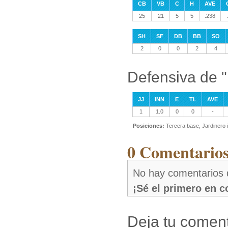
CB
VB
C
H
AVE
25
21
5
5
.238
SH
SF
DB
BB
SO
2
0
0
2
4
Defensiva de 
JJ
INN
E
TL
AVE
1
1.0
0
0
-
Posiciones:
Tercera base, Jardinero 
0 Comentarios
No hay comentarios 
¡Sé el primero en 
Deja tu coment