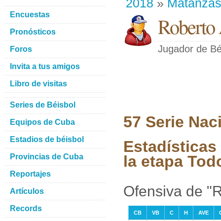
2018
»
Matanza
Encuestas
Roberto 
Pronósticos
Jugador de Bé
Foros
Invita a tus amigos
Libro de visitas
Series de Béisbol
57 Serie Nac
Equipos de Cuba
Estadios de béisbol
Estadísticas
Provincias de Cuba
la etapa Tod
Reportajes
Ofensiva de "
Artículos
Records
CB
VB
C
H
AVE