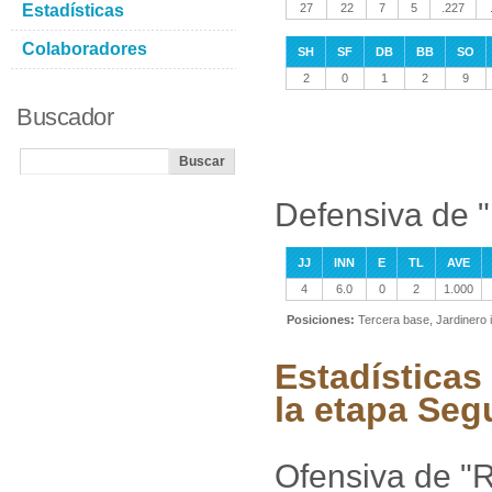
Estadísticas
27
22
7
5
.227
Colaboradores
SH
SF
DB
BB
SO
2
0
1
2
9
Buscador
Defensiva de 
JJ
INN
E
TL
AVE
4
6.0
0
2
1.000
Posiciones:
Tercera base, Jardinero 
Estadísticas
la etapa Seg
Ofensiva de "