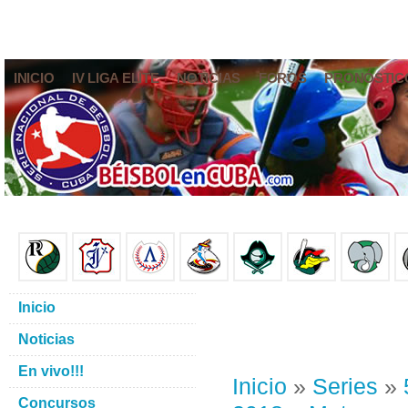
INICIO
IV LIGA ELITE
NOTICIAS
FOROS
PRONÓSTIC
Inicio
Noticias
En vivo!!!
Inicio
»
Series
»
Concursos