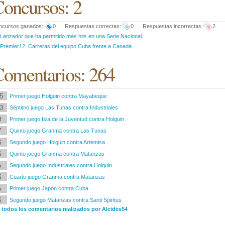
oncursos: 2
ncursos ganados:
0 Respuestas correctas:
0 Respuestas incorrectas:
2
Lanzador que ha permitido más hits en una Serie Nacional.
Premier12. Carreras del equipo Cuba frente a Canadá.
omentarios: 264
5
Primer juego Holguin contra Mayabeque
3
Séptimo juego Las Tunas contra Industriales
9
Primer juego Isla de la Juventud contra Holguin
7
Quinto juego Granma contra Las Tunas
6
Segundo juego Holguin contra Artemisa
6
Quinto juego Granma contra Matanzas
5
Segundo juego Industriales contra Holguin
5
Cuarto juego Granma contra Matanzas
5
Primer juego Japón contra Cuba
5
Segundo juego Matanzas contra Santi Spiritus
r todos los comentarios realizados por Alcides54