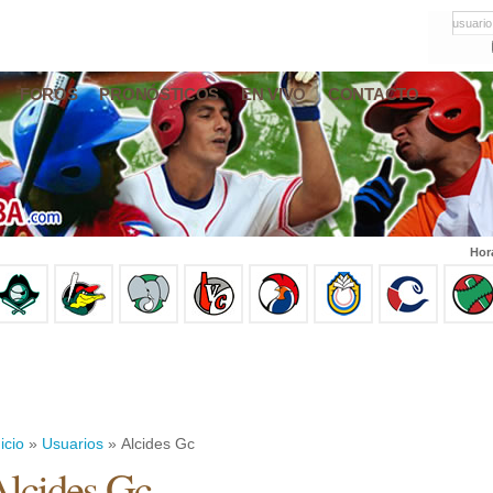
usuario
FOROS
PRONÓSTICOS
EN VIVO
CONTACTO
Hor
icio
»
Usuarios
» Alcides Gc
lcides Gc