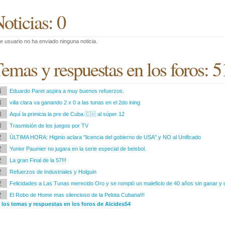
oticias: 0
e usuario no ha enviado ninguna noticia.
emas y respuestas en los foros: 5
4
Eduardo Paret aspira a muy buenos refuerzos.
3
villa clara va ganando 2 x 0 a las tunas en el 2do ining
3
Aquí la primicia la pre de Cuba 🇨🇺 al súper 12
3
Trasmisión de los juegos por TV
2
ÚLTIMA HORA: Higinio aclara "licencia del gobierno de USA" y NO al Unificado
2
Yunior Paumier no jugara en la serie especial de beisbol.
2
La gran Final de la 57!!!
2
Refuerzos de Industriales y Holguin
2
Felicidades a Las Tunas merecido Oro y se rompió un maleficio de 40 años sin ganar 
2
El Robo de Home mas silencioso de la Pelota Cubana!!!
 los temas y respuestas en los foros de Alcides54