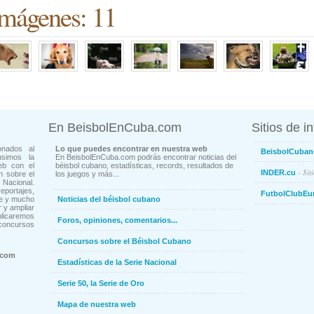
mágenes: 11
En BeisbolEnCuba.com
Sitios de i
onados al
Lo que puedes encontrar en nuestra web
BeisbolCuban
usimos la
En BeisbolEnCuba.com podrás encontrar noticias del
eb con el
béisbol cubano, estadísticas, records, resultados de
- Sit
INDER.cu
n sobre el
los juegos y más...
Nacional.
ortajes,
FutbolClubEu
ne y mucho
Noticias del béisbol cubano
 y ampliar
blicaremos
Foros, opiniones, comentarios...
concursos
Concursos sobre el Béisbol Cubano
.com
Estadísticas de la Serie Nacional
Serie 50, la Serie de Oro
Mapa de nuestra web