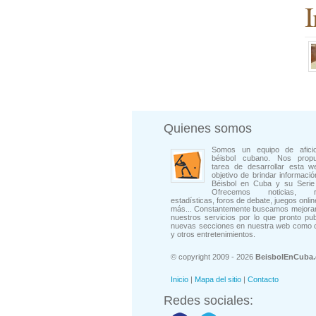
I
Quienes somos
Somos un equipo de afici
béisbol cubano. Nos prop
tarea de desarrollar esta w
objetivo de brindar informació
Béisbol en Cuba y su Serie 
Ofrecemos noticias, rep
estadísticas, foros de debate, juegos onli
más... Constantemente buscamos mejorar
nuestros servicios por lo que pronto pu
nuevas secciones en nuestra web como 
y otros entretenimientos.
© copyright 2009 - 2026
BeisbolEnCuba
Inicio
|
Mapa del sitio
|
Contacto
Redes sociales: