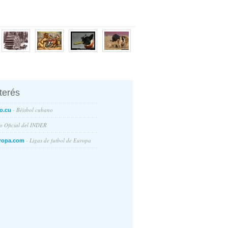
nterés
- Béisbol cubano
o.cu
io Oficial del INDER
- Ligas de futbol de Europa
ropa.com