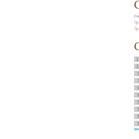
C
Co
C
1
1
Ve