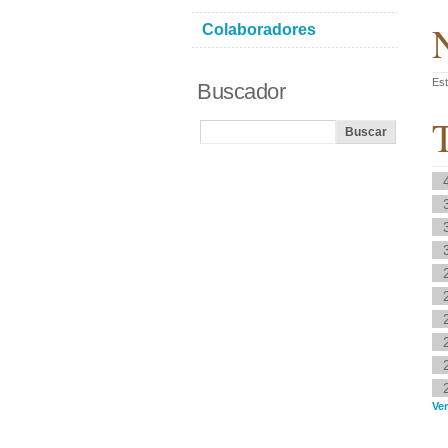
N
Colaboradores
Est
Buscador
T
Ver