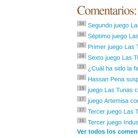
Comentarios:
34
Segundo juego Las
34
Séptimo juego Las
25
Primer juego Las 
24
Sexto juego Las T
23
¿Cuál ha sido la f
20
Hassan Pena susp
19
juego Las Tunas co
17
juego Artemisa con
17
Tercer juego Las T
16
Tercer juego Indus
Ver todos los comen