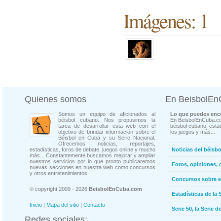
Imágenes: 1
Quienes somos
En BeisbolE
Somos un equipo de aficionados al
Lo que puedes enco
béisbol cubano. Nos propusimos la
En BeisbolEnCuba.co
tarea de desarrollar esta web con el
béisbol cubano, estad
objetivo de brindar información sobre el
los juegos y más...
Béisbol en Cuba y su Serie Nacional.
Ofrecemos noticias, reportajes,
estadísticas, foros de debate, juegos online y mucho
Noticias del béisb
más... Constantemente buscamos mejorar y ampliar
nuestros servicios por lo que pronto publicaremos
Foros, opiniones, 
nuevas secciones en nuestra web como concursos
y otros entretenimientos.
Concursos sobre e
© copyright 2009 - 2026
BeisbolEnCuba.com
Estadísticas de la 
Inicio
|
Mapa del sitio
|
Contacto
Serie 50, la Serie d
Redes sociales: