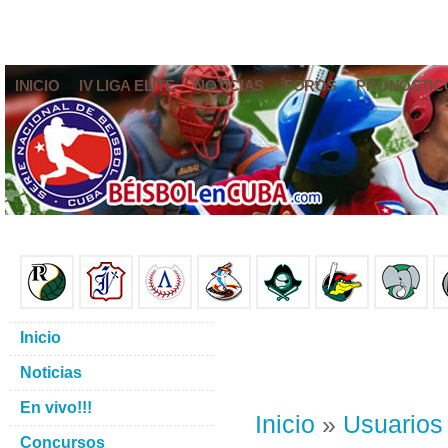
INICIO
IV LIGA ELITE
NOTICIAS
FOROS
PRONÓSTIC
Inicio
Noticias
En vivo!!!
Inicio
»
Usuarios
Concursos