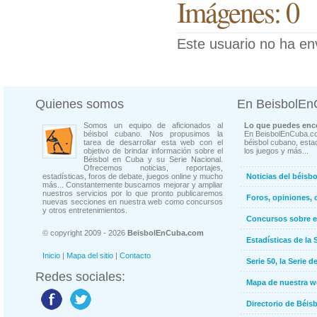
Imágenes: 0
Este usuario no ha en
Quienes somos
En BeisbolE
Somos un equipo de aficionados al
Lo que puedes enco
béisbol cubano. Nos propusimos la
En BeisbolEnCuba.co
tarea de desarrollar esta web con el
béisbol cubano, estad
objetivo de brindar información sobre el
los juegos y más...
Béisbol en Cuba y su Serie Nacional.
Ofrecemos noticias, reportajes,
estadísticas, foros de debate, juegos online y mucho
Noticias del béisb
más... Constantemente buscamos mejorar y ampliar
nuestros servicios por lo que pronto publicaremos
Foros, opiniones, 
nuevas secciones en nuestra web como concursos
y otros entretenimientos.
Concursos sobre e
© copyright 2009 - 2026
BeisbolEnCuba.com
Estadísticas de la 
Inicio
|
Mapa del sitio
|
Contacto
Serie 50, la Serie d
Redes sociales:
Mapa de nuestra 
Directorio de Béi