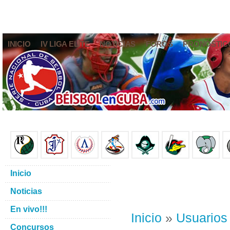
INICIO
IV LIGA ELITE
NOTICIAS
FOROS
PRONÓSTIC
Inicio
Noticias
En vivo!!!
Inicio
»
Usuarios
Concursos