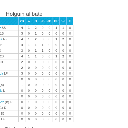
Holguin al bate
VB
C
H
2B
3B
HR
CI
E
y
SS
4
1
2
0
0
1
1
0
1B
3
0
1
0
0
0
0
0
es
RF
4
1
2
0
0
1
2
0
B
4
1
1
1
0
0
0
0
D
3
0
1
1
0
0
0
0
2B
4
1
1
0
0
1
2
0
CF
2
0
1
0
0
0
0
0
2
0
0
0
0
0
0
0
eda
LF
3
0
0
0
0
0
0
0
0
0
0
0
0
0
0
0
(A)
1
0
0
0
0
0
0
0
ia
L
0
0
0
0
0
0
0
0
0
0
0
0
0
0
0
0
pez
(B)-RF
0
1
0
0
0
0
0
0
C)-D
0
0
0
0
0
0
0
0
1B
0
0
0
0
0
0
0
0
a
LF
0
0
0
0
0
0
0
0