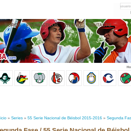
usuario
FOROS
PRONÓSTICOS
EN VIVO
CONTACTO
Ho
icio
»
Series
»
55 Serie Nacional de Béisbol 2015-2016
»
Segunda Fa
egunda Fase / 55 Serie Nacional de Béisbol