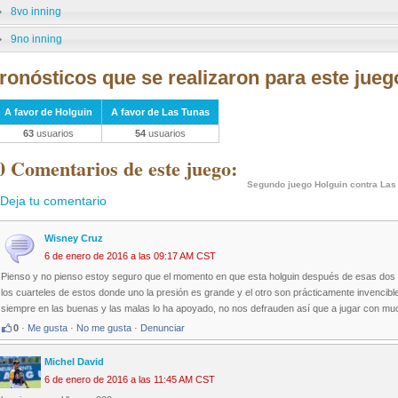
8vo inning
9no inning
ronósticos que se realizaron para este jueg
A favor de Holguin
A favor de Las Tunas
63
usuarios
54
usuarios
0 Comentarios de este juego:
Segundo juego Holguin contra Las
Deja tu comentario
Wisney Cruz
6 de enero de 2016 a las 09:17 AM CST
Pienso y no pienso estoy seguro que el momento en que esta holguin después de esas dos vic
los cuarteles de estos donde uno la presión es grande y el otro son prácticamente invencib
siempre en las buenas y las malas lo ha apoyado, no nos defrauden así que a jugar con m
0
·
Me gusta
·
No me gusta
·
Denunciar
Michel David
6 de enero de 2016 a las 11:45 AM CST