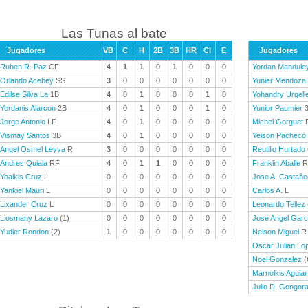
Las Tunas al bate
Jugadores
VB
C
H
2B
3B
HR
CI
E
Jugadores
Ruben R. Paz
CF
4
1
1
0
1
0
0
0
Yordan Mandule
Orlando Acebey
SS
3
0
0
0
0
0
0
0
Yunier Mendoza
Edilse Silva La
1B
4
0
1
0
0
0
1
0
Yohandry Urgell
Yordanis Alarcon
2B
4
0
1
0
0
0
1
0
Yunior Paumier
3
Jorge Antonio
LF
4
0
1
0
0
0
0
0
Michel Gorguet
Vismay Santos
3B
4
0
1
0
0
0
0
0
Yeison Pacheco
Angel Osmel Leyva
R
3
0
0
0
0
0
0
0
Reutilio Hurtado
Andres Quiala
RF
4
0
1
1
0
0
0
0
Franklin Aballe
R
Yoalkis Cruz
L
0
0
0
0
0
0
0
0
Jose A. Castañ
Yankiel Mauri
L
0
0
0
0
0
0
0
0
Carlos A.
L
Lixander Cruz
L
0
0
0
0
0
0
0
0
Leonardo Tellez
Liosmany Lazaro
(1)
0
0
0
0
0
0
0
0
Jose Angel Garc
Yudier Rondon
(2)
1
0
0
0
0
0
0
0
Nelson Miguel
R
Oscar Julian Lo
Noel Gonzalez
(
Marnolkis Aguiar
Julio D. Gongor