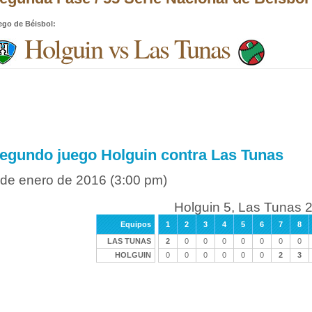
ego de Béisbol
:
Holguin vs Las Tunas
egundo juego Holguin contra Las Tunas
 de enero de 2016
(3:00 pm)
Holguin 5, Las Tunas 
Equipos
1
2
3
4
5
6
7
8
LAS TUNAS
2
0
0
0
0
0
0
0
HOLGUIN
0
0
0
0
0
0
2
3