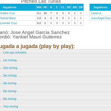
Pitcheo Las Tunas
Jugadores
INN
VB
H
C
CL
SO
BB
DB
Jugadores
Yoalkis Cruz
6.1
24
7
2
2
3
1
0
Carlos A.
Yankiel Mauri
1.0
4
2
3
3
0
1
0
Jose Angel Garc
Lixander Cruz
0.2
2
0
0
0
0
1
0
anó: Jose Angel Garcia Sanchez
erdió: Yankiel Mauri Gutierrez
ugada a jugada (play by play):
Line ups iniciales
1er inning
2do inning
3er inning
4to inning
5to inning
6to inning
7mo inning