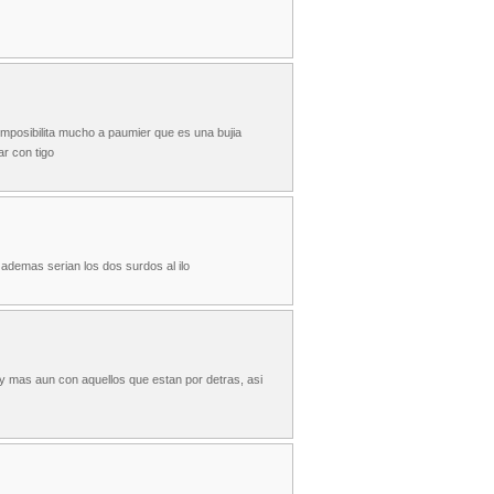
imposibilita mucho a paumier que es una bujia
ar con tigo
demas serian los dos surdos al ilo
y mas aun con aquellos que estan por detras, asi