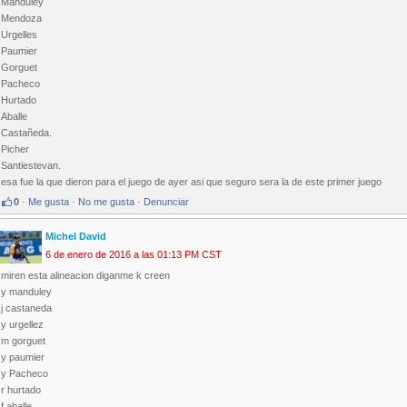
Manduley
Mendoza
Urgelles
Paumier
Gorguet
Pacheco
Hurtado
Aballe
Castañeda.
Picher
Santiestevan.
esa fue la que dieron para el juego de ayer asi que seguro sera la de este primer juego
0
·
Me gusta
·
No me gusta
·
Denunciar
Michel David
6 de enero de 2016 a las 01:13 PM CST
miren esta alineacion diganme k creen
y manduley
j castaneda
y urgellez
m gorguet
y paumier
y Pacheco
r hurtado
f aballe