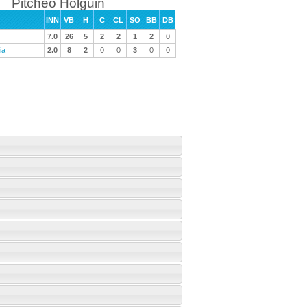
Pitcheo Holguin
INN
VB
H
C
CL
SO
BB
DB
7.0
26
5
2
2
1
2
0
ia
2.0
8
2
0
0
3
0
0