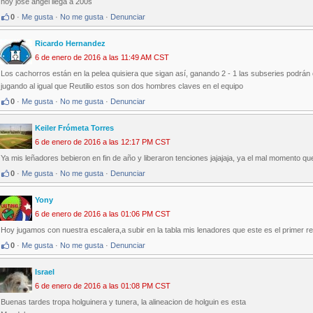
hoy jose angel llega a 200s
0
·
Me gusta
·
No me gusta
·
Denunciar
Ricardo Hernandez
6 de enero de 2016 a las 11:49 AM CST
Los cachorros están en la pelea quisiera que sigan así, ganando 2 - 1 las subseries podrán 
jugando al igual que Reutilio estos son dos hombres claves en el equipo
0
·
Me gusta
·
No me gusta
·
Denunciar
Keiler Frómeta Torres
6 de enero de 2016 a las 12:17 PM CST
Ya mis leñadores bebieron en fin de año y liberaron tenciones jajajaja, ya el mal momento que
0
·
Me gusta
·
No me gusta
·
Denunciar
Yony
6 de enero de 2016 a las 01:06 PM CST
Hoy jugamos con nuestra escalera,a subir en la tabla mis lenadores que este es el primer r
0
·
Me gusta
·
No me gusta
·
Denunciar
Israel
6 de enero de 2016 a las 01:08 PM CST
Buenas tardes tropa holguinera y tunera, la alineacion de holguin es esta