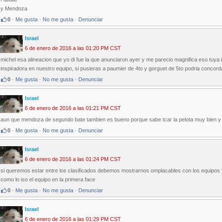
y Mendoza
0
·
Me gusta
·
No me gusta
·
Denunciar
Israel
6 de enero de 2016 a las 01:20 PM CST
michel esa alineacion que yo di fue la que anunciaron ayer y me parecio magnifica eso tuya 
inspiradora en nuestro equipo, si pusieras a paumier de 4to y gorguet de 5to podria concord
0
·
Me gusta
·
No me gusta
·
Denunciar
Israel
6 de enero de 2016 a las 01:21 PM CST
aun que mendoza de segundo bate tambien es bueno porque sabe tcar la pelota muy bien y a
0
·
Me gusta
·
No me gusta
·
Denunciar
Israel
6 de enero de 2016 a las 01:24 PM CST
si queremos estar entre los clasificados debemos mostrarnos omplacables con los equipos 
como lo iso el equipo en la primera face
0
·
Me gusta
·
No me gusta
·
Denunciar
Israel
6 de enero de 2016 a las 01:29 PM CST