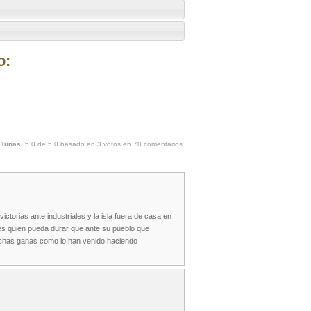
o:
 Tunas
:
5.0
de
5.0
basado en
3
votos en
70
comentarios.
torias ante industriales y la isla fuera de casa en
les quien pueda durar que ante su pueblo que
uchas ganas como lo han venido haciendo