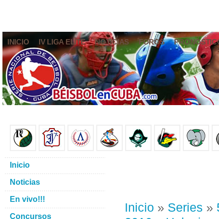
INICIO
IV LIGA ELITE
NOTICIAS
FOROS
PRONÓSTIC
Inicio
Noticias
En vivo!!!
Inicio
»
Series
»
Concursos