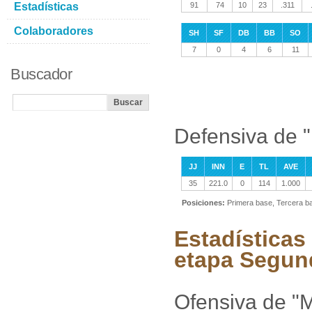
Estadísticas
91
74
10
23
.311
Colaboradores
SH
SF
DB
BB
SO
7
0
4
6
11
Buscador
Defensiva de "
JJ
INN
E
TL
AVE
35
221.0
0
114
1.000
Posiciones:
Primera base, Tercera ba
Estadísticas
etapa Segun
Ofensiva de "M