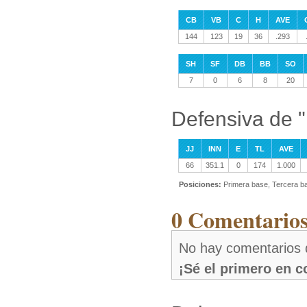
CB
VB
C
H
AVE
144
123
19
36
.293
SH
SF
DB
BB
SO
7
0
6
8
20
Defensiva de "
JJ
INN
E
TL
AVE
66
351.1
0
174
1.000
Posiciones:
Primera base, Tercera ba
0 Comentarios
No hay comentarios 
¡Sé el primero en 