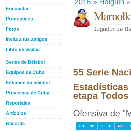
2016
»
Holguin
»
Encuestas
Marnolki
Pronósticos
Jugador de Bé
Foros
Invita a tus amigos
Libro de visitas
Series de Béisbol
55 Serie Nac
Equipos de Cuba
Estadios de béisbol
Estadísticas
Provincias de Cuba
etapa Todos 
Reportajes
Ofensiva de "M
Artículos
Records
CB
VB
C
H
AVE