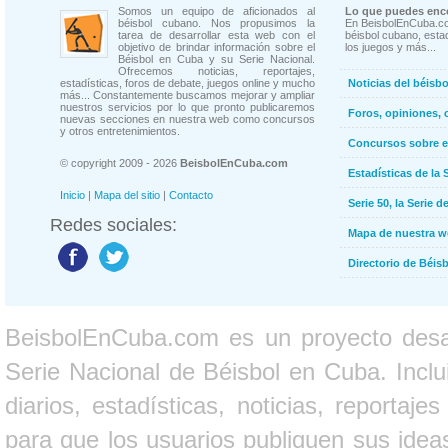
Somos un equipo de aficionados al
Lo que puedes enco
béisbol cubano. Nos propusimos la
En BeisbolEnCuba.co
tarea de desarrollar esta web con el
béisbol cubano, estad
objetivo de brindar información sobre el
los juegos y más...
Béisbol en Cuba y su Serie Nacional.
Ofrecemos noticias, reportajes,
estadísticas, foros de debate, juegos online y mucho
Noticias del béisb
más... Constantemente buscamos mejorar y ampliar
nuestros servicios por lo que pronto publicaremos
Foros, opiniones, 
nuevas secciones en nuestra web como concursos
y otros entretenimientos.
Concursos sobre e
© copyright 2009 - 2026
BeisbolEnCuba.com
Estadísticas de la 
Inicio
|
Mapa del sitio
|
Contacto
Serie 50, la Serie d
Redes sociales:
Mapa de nuestra 
Directorio de Béi
BeisbolEnCuba.com es un proyecto desarr
Serie Nacional de Béisbol en Cuba. Inclui
diarios, estadísticas, noticias, report
para que los usuarios publiquen sus ideas