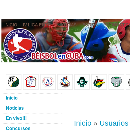
INICIO
IV LIGA ELITE
NOTICIAS
FOROS
PRONÓSTIC
Inicio
Noticias
En vivo!!!
Inicio
»
Usuarios
Concursos