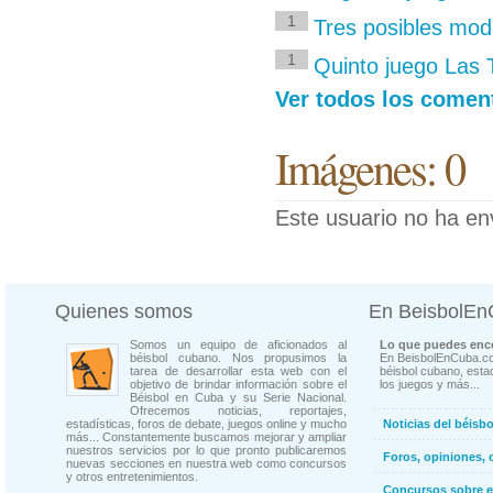
1
Tres posibles mod
1
Quinto juego Las 
Ver todos los coment
Imágenes: 0
Este usuario no ha en
Quienes somos
En BeisbolE
Somos un equipo de aficionados al
Lo que puedes enco
béisbol cubano. Nos propusimos la
En BeisbolEnCuba.co
tarea de desarrollar esta web con el
béisbol cubano, estad
objetivo de brindar información sobre el
los juegos y más...
Béisbol en Cuba y su Serie Nacional.
Ofrecemos noticias, reportajes,
estadísticas, foros de debate, juegos online y mucho
Noticias del béisb
más... Constantemente buscamos mejorar y ampliar
nuestros servicios por lo que pronto publicaremos
Foros, opiniones, 
nuevas secciones en nuestra web como concursos
y otros entretenimientos.
Concursos sobre e