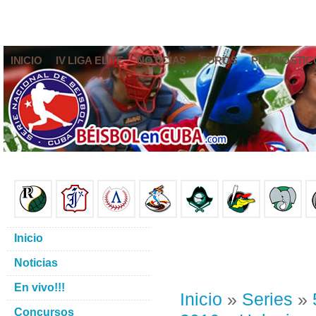
INICIO
IV LIGA ELITE
NOTICIAS
FOROS
PRONÓSTIC
Inicio
Noticias
En vivo!!!
Inicio
»
Series
»
Concursos