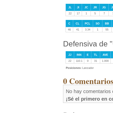
JL
JI
JC
JR
JG
J
22
17
1
5
7
C
CL
PCL
SO
BB
46
41
3.34
1
55
Defensiva de "
JJ
INN
E
TL
AVE
22
110.1
0
31
1.000
Posiciones:
Lanzador
0 Comentarios 
No hay comentarios d
¡Sé el primero en 