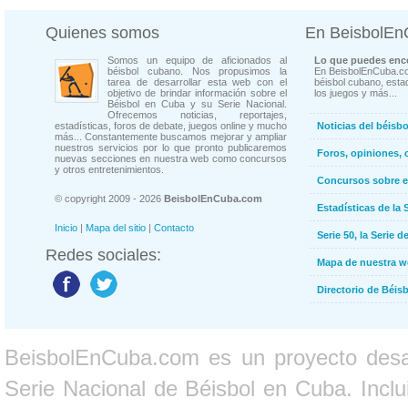
Quienes somos
En BeisbolE
Somos un equipo de aficionados al
Lo que puedes enco
béisbol cubano. Nos propusimos la
En BeisbolEnCuba.co
tarea de desarrollar esta web con el
béisbol cubano, estad
objetivo de brindar información sobre el
los juegos y más...
Béisbol en Cuba y su Serie Nacional.
Ofrecemos noticias, reportajes,
estadísticas, foros de debate, juegos online y mucho
Noticias del béisb
más... Constantemente buscamos mejorar y ampliar
nuestros servicios por lo que pronto publicaremos
Foros, opiniones, 
nuevas secciones en nuestra web como concursos
y otros entretenimientos.
Concursos sobre e
© copyright 2009 - 2026
BeisbolEnCuba.com
Estadísticas de la 
Inicio
|
Mapa del sitio
|
Contacto
Serie 50, la Serie d
Redes sociales:
Mapa de nuestra 
Directorio de Béi
BeisbolEnCuba.com es un proyecto desarr
Serie Nacional de Béisbol en Cuba. Inclui