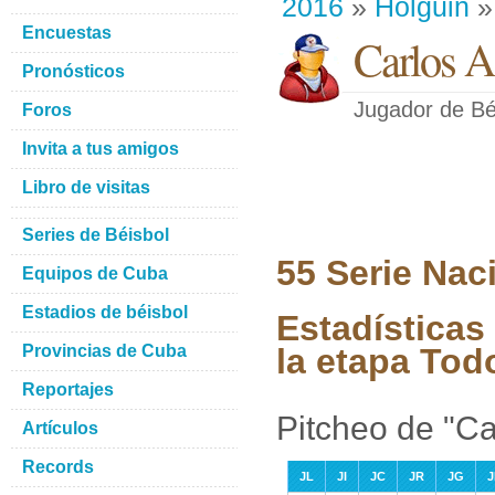
2016
»
Holguin
»
Encuestas
Carlos A.
Pronósticos
Jugador de Bé
Foros
Invita a tus amigos
Libro de visitas
Series de Béisbol
55 Serie Nac
Equipos de Cuba
Estadios de béisbol
Estadísticas
Provincias de Cuba
la etapa Tod
Reportajes
Pitcheo de "Ca
Artículos
Records
JL
JI
JC
JR
JG
J