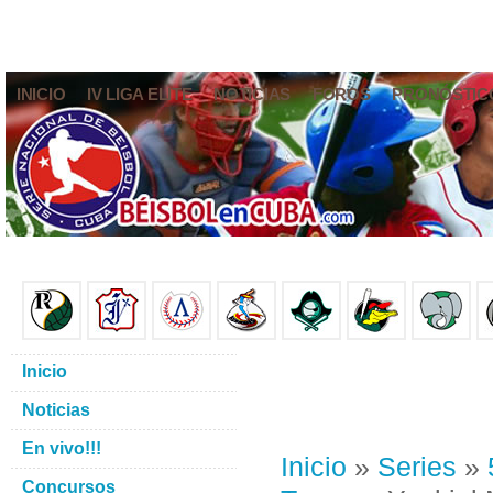
INICIO
IV LIGA ELITE
NOTICIAS
FOROS
PRONÓSTIC
Inicio
Noticias
En vivo!!!
Inicio
»
Series
»
Concursos