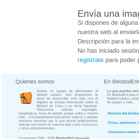
Envía una imag
Si dispones de algun
nuestra web al enviarl
Descripción para la i
No has iniciado sesió
registrate
para poder 
Quienes somos
En BeisbolE
Somos un equipo de aficionados al
Lo que puedes enco
béisbol cubano. Nos propusimos la
En BeisbolEnCuba.co
tarea de desarrollar esta web con el
béisbol cubano, estad
objetivo de brindar información sobre el
los juegos y más...
Béisbol en Cuba y su Serie Nacional.
Ofrecemos noticias, reportajes,
estadísticas, foros de debate, juegos online y mucho
Noticias del béisb
más... Constantemente buscamos mejorar y ampliar
nuestros servicios por lo que pronto publicaremos
Foros, opiniones, 
nuevas secciones en nuestra web como concursos
y otros entretenimientos.
Concursos sobre e
© copyright 2009 - 2026
BeisbolEnCuba.com