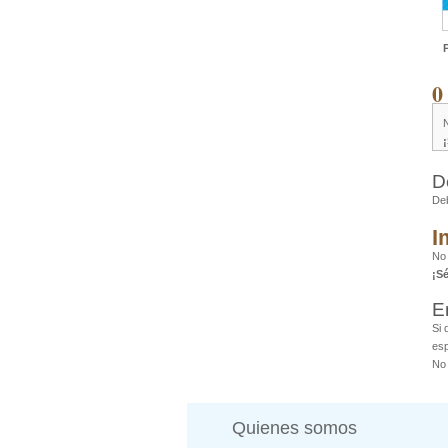
0
D
De
I
No 
¡S
E
Si 
esp
No 
Quienes somos