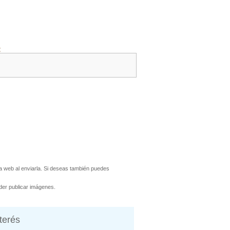
:
 web al enviarla. Si deseas también puedes
er publicar imágenes.
nterés