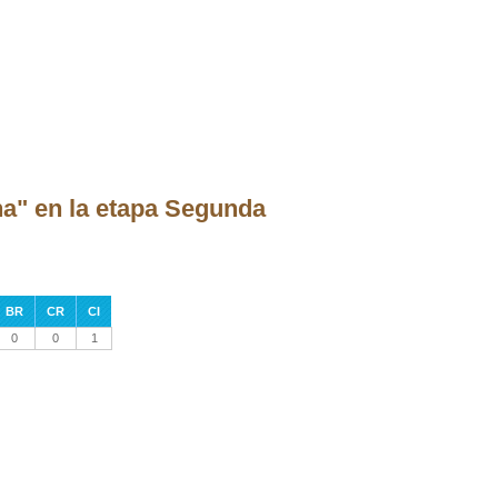
na" en la etapa Segunda
BR
CR
CI
0
0
1