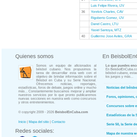
Luis Felipe Rivera
,
IJV
36
Yorelvis Charles
,
CAV
Rigoberto Gomez
,
IJV
Danel Castro
,
LTU
Yasiel Santoya
,
MTZ
40
Guillermo Jose Aviles
,
GRA
Quienes somos
En BeisbolE
Somos un equipo de aficionados al
Lo que puedes enco
béisbol cubano. Nos propusimos la
En BeisbolEnCuba.co
tarea de desarrollar esta web con el
béisbol cubano, estad
objetivo de brindar información sobre el
los juegos y más...
Béisbol en Cuba y su Serie Nacional.
Ofrecemos noticias, reportajes,
estadísticas, foros de debate, juegos online y mucho
Noticias del béisb
más... Constantemente buscamos mejorar y ampliar
nuestros servicios por lo que pronto publicaremos
Foros, opiniones, 
nuevas secciones en nuestra web como concursos
y otros entretenimientos.
Concursos sobre e
© copyright 2009 - 2026
BeisbolEnCuba.com
Estadísticas de la 
Inicio
|
Mapa del sitio
|
Contacto
Serie 50, la Serie d
Redes sociales:
Mapa de nuestra 