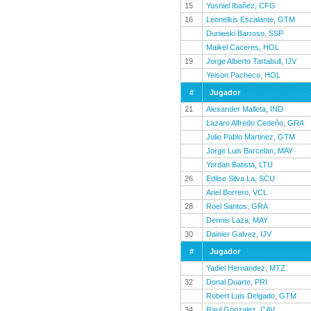
15
Yusniel Ibañez
,
CFG
16
Leonelkis Escalante
,
GTM
Dunieski Barroso
,
SSP
Maikel Caceres
,
HOL
19
Jorge Alberto Tartabull
,
IJV
Yeison Pacheco
,
HOL
#
Jugador
21
Alexander Malleta
,
IND
Lazaro Alfredo Cedeño
,
GRA
Julio Pablo Martinez
,
GTM
Jorge Luis Barcelan
,
MAY
Yordan Batista
,
LTU
26
Edilse Silva La
,
SCU
Ariel Borrero
,
VCL
28
Roel Santos
,
GRA
Dennis Laza
,
MAY
30
Dainier Galvez
,
IJV
#
Jugador
Yadiel Hernandez
,
MTZ
32
Donal Duarte
,
PRI
Robert Luis Delgado
,
GTM
34
Raul Gonzalez
,
CAV