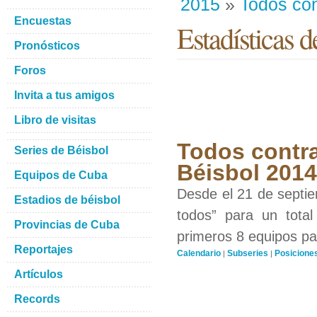
2015
»
Todos con
Encuestas
Estadísticas d
Pronósticos
Foros
Invita a tus amigos
Libro de visitas
Todos contra
Series de Béisbol
Béisbol 201
Equipos de Cuba
Desde el 21 de septiem
Estadios de béisbol
todos” para un total
Provincias de Cuba
primeros 8 equipos par
Reportajes
Calendario
Subseries
Posicione
|
|
Artículos
Records