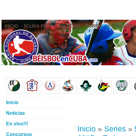
INICIO
IV LIGA ELITE
NOTICIAS
FOROS
PRONÓSTIC
Inicio
Noticias
En vivo!!!
Inicio
»
Series
»
Concursos