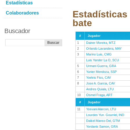
Estadísticas
Estadísticas
Colaboradores
bate
Buscador
#
Jugador
1
Dainer Moreira
,
MTZ
2
Orlando Lavandera
,
MAY
3
Marino Luis
,
CMG
Luis Yander La O
,
SCU
5
Urmani Guerra
,
GRA
6
Yunier Mendoza
,
SSP
7
Yoelvis Fiss
,
CAV
8
Jose A. Garcia
,
CAV
Andres Quiala
,
LTU
10
Osmel Fraga
,
ART
#
Jugador
11
Yosvani Alarcon
,
LTU
Lourdes Yun. Gourriel
,
IND
Daikel Manso Del
,
GTM
Yordanis Samon
,
GRA