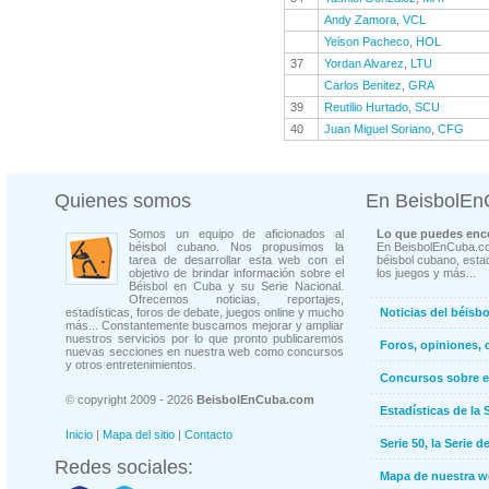
Andy Zamora
,
VCL
Yeison Pacheco
,
HOL
37
Yordan Alvarez
,
LTU
Carlos Benitez
,
GRA
39
Reutilio Hurtado
,
SCU
40
Juan Miguel Soriano
,
CFG
Quienes somos
En BeisbolE
Somos un equipo de aficionados al
Lo que puedes enco
béisbol cubano. Nos propusimos la
En BeisbolEnCuba.co
tarea de desarrollar esta web con el
béisbol cubano, estad
objetivo de brindar información sobre el
los juegos y más...
Béisbol en Cuba y su Serie Nacional.
Ofrecemos noticias, reportajes,
estadísticas, foros de debate, juegos online y mucho
Noticias del béisb
más... Constantemente buscamos mejorar y ampliar
nuestros servicios por lo que pronto publicaremos
Foros, opiniones, 
nuevas secciones en nuestra web como concursos
y otros entretenimientos.
Concursos sobre e
© copyright 2009 - 2026
BeisbolEnCuba.com
Estadísticas de la 
Inicio
|
Mapa del sitio
|
Contacto
Serie 50, la Serie d
Redes sociales:
Mapa de nuestra 