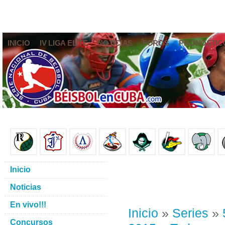
INICIO
IV LIGA ELITE
NOTICIAS
FOROS
PRONÓSTIC
Inicio
Noticias
En vivo!!!
Inicio
»
Series
»
Concursos