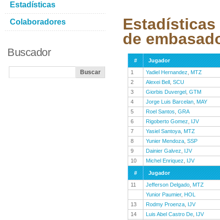
Estadísticas
Estadísticas
Colaboradores
de embasad
Buscador
#
Jugador
1
Yadiel Hernandez
,
MTZ
2
Alexei Bell
,
SCU
3
Giorbis Duvergel
,
GTM
4
Jorge Luis Barcelan
,
MAY
5
Roel Santos
,
GRA
6
Rigoberto Gomez
,
IJV
7
Yasiel Santoya
,
MTZ
8
Yunier Mendoza
,
SSP
9
Dainier Galvez
,
IJV
10
Michel Enriquez
,
IJV
#
Jugador
11
Jefferson Delgado
,
MTZ
Yunior Paumier
,
HOL
13
Rodmy Proenza
,
IJV
14
Luis Abel Castro De
,
IJV