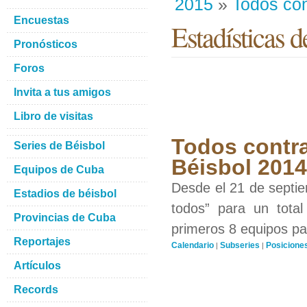
2015
»
Todos con
Encuestas
Estadísticas d
Pronósticos
Foros
Invita a tus amigos
Libro de visitas
Todos contra
Series de Béisbol
Béisbol 201
Equipos de Cuba
Desde el 21 de septiem
Estadios de béisbol
todos” para un total
Provincias de Cuba
primeros 8 equipos par
Reportajes
Calendario
Subseries
Posicione
|
|
Artículos
Records