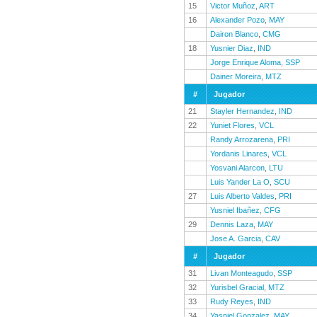
15
Victor Muñoz
,
ART
16
Alexander Pozo
,
MAY
Dairon Blanco
,
CMG
18
Yusnier Diaz
,
IND
Jorge Enrique Aloma
,
SSP
Dainer Moreira
,
MTZ
#
Jugador
21
Stayler Hernandez
,
IND
22
Yuniet Flores
,
VCL
Randy Arrozarena
,
PRI
Yordanis Linares
,
VCL
Yosvani Alarcon
,
LTU
Luis Yander La O
,
SCU
27
Luis Alberto Valdes
,
PRI
Yusniel Ibañez
,
CFG
29
Dennis Laza
,
MAY
Jose A. Garcia
,
CAV
#
Jugador
31
Livan Monteagudo
,
SSP
32
Yurisbel Gracial
,
MTZ
33
Rudy Reyes
,
IND
34
Yasniel Gonzalez
,
MAY