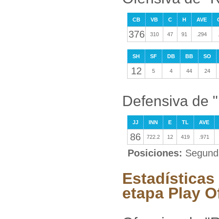
CB
VB
C
H
AVE
376
310
47
91
.294
SH
SF
DB
BB
SO
12
5
4
44
24
Defensiva de "
JJ
INN
E
TL
AVE
86
722.2
12
419
.971
Posiciones:
Segunda
Estadísticas 
etapa Play O