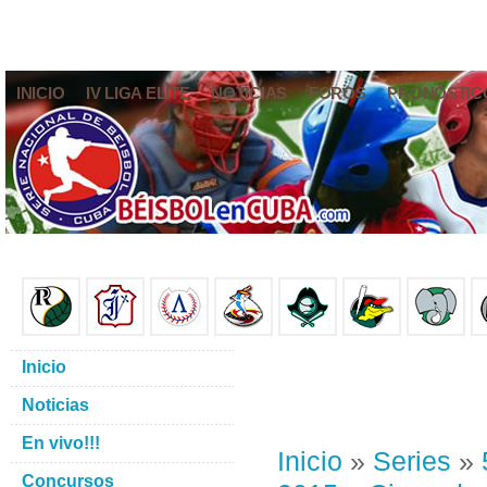
INICIO
IV LIGA ELITE
NOTICIAS
FOROS
PRONÓSTIC
Inicio
Noticias
En vivo!!!
Inicio
»
Series
»
Concursos