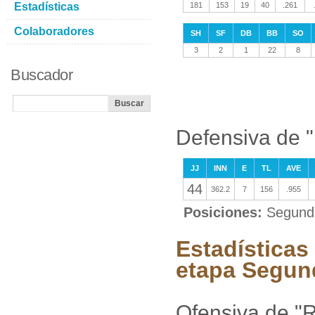
Estadísticas
181
153
19
40
.261
Colaboradores
SH
SF
DB
BB
SO
3
2
1
22
8
Buscador
Defensiva de "
JJ
INN
E
TL
AVE
44
362.2
7
156
.955
Posiciones:
Segunda
Estadísticas 
etapa Segun
Ofensiva de "R