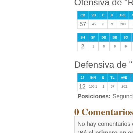
Ofensiva de "R
CB
VB
C
H
AVE
57
45
8
9
.200
SH
SF
DB
BB
SO
2
1
0
9
9
Defensiva de "
JJ
INN
E
TL
AVE
12
106.1
1
57
.982
Posiciones:
Segunda
0 Comentarios
No hay comentarios 
¡Sé el primero en 