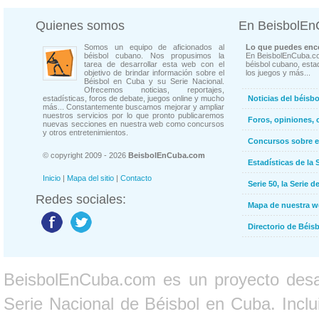
Quienes somos
En BeisbolE
Somos un equipo de aficionados al
Lo que puedes enco
béisbol cubano. Nos propusimos la
En BeisbolEnCuba.co
tarea de desarrollar esta web con el
béisbol cubano, estad
objetivo de brindar información sobre el
los juegos y más...
Béisbol en Cuba y su Serie Nacional.
Ofrecemos noticias, reportajes,
estadísticas, foros de debate, juegos online y mucho
Noticias del béisb
más... Constantemente buscamos mejorar y ampliar
nuestros servicios por lo que pronto publicaremos
Foros, opiniones, 
nuevas secciones en nuestra web como concursos
y otros entretenimientos.
Concursos sobre e
© copyright 2009 - 2026
BeisbolEnCuba.com
Estadísticas de la 
Inicio
|
Mapa del sitio
|
Contacto
Serie 50, la Serie d
Redes sociales:
Mapa de nuestra 
Directorio de Béi
BeisbolEnCuba.com es un proyecto desarr
Serie Nacional de Béisbol en Cuba. Inclui