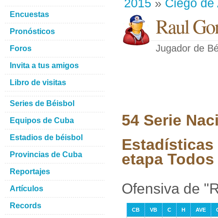
2015
»
Ciego de 
Encuestas
Raul Gon
Pronósticos
Jugador de Bé
Foros
Invita a tus amigos
Libro de visitas
Series de Béisbol
54 Serie Nac
Equipos de Cuba
Estadios de béisbol
Estadísticas 
Provincias de Cuba
etapa Todos 
Reportajes
Ofensiva de "R
Artículos
Records
CB
VB
C
H
AVE