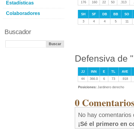
Estadísticas
176
160
22
50
.313
Colaboradores
SH
SF
DB
BB
SO
3
4
4
5
11
Buscador
Defensiva de "
JJ
INN
E
TL
AVE
44
366.0
6
73
.918
Posiciones:
Jardinero derecho
0 Comentarios
No hay comentarios 
¡Sé el primero en 