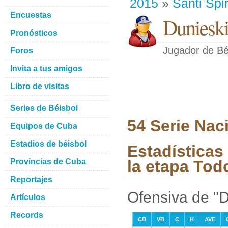
2015
»
Santi Spir
Encuestas
Dunieski
Pronósticos
Jugador de Bé
Foros
Invita a tus amigos
Libro de visitas
Series de Béisbol
54 Serie Nac
Equipos de Cuba
Estadios de béisbol
Estadísticas
Provincias de Cuba
la etapa Tod
Reportajes
Ofensiva de "D
Artículos
Records
CB
VB
C
H
AVE