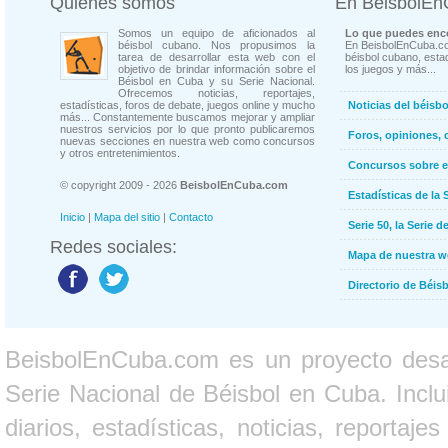
Quienes somos
En BeisbolE
Somos un equipo de aficionados al
Lo que puedes enco
béisbol cubano. Nos propusimos la
En BeisbolEnCuba.co
tarea de desarrollar esta web con el
béisbol cubano, estad
objetivo de brindar información sobre el
los juegos y más...
Béisbol en Cuba y su Serie Nacional.
Ofrecemos noticias, reportajes,
estadísticas, foros de debate, juegos online y mucho
Noticias del béisb
más... Constantemente buscamos mejorar y ampliar
nuestros servicios por lo que pronto publicaremos
Foros, opiniones, 
nuevas secciones en nuestra web como concursos
y otros entretenimientos.
Concursos sobre e
© copyright 2009 - 2026
BeisbolEnCuba.com
Estadísticas de la 
Inicio
|
Mapa del sitio
|
Contacto
Serie 50, la Serie d
Redes sociales:
Mapa de nuestra 
Directorio de Béi
BeisbolEnCuba.com es un proyecto desarr
Serie Nacional de Béisbol en Cuba. Inclui
diarios, estadísticas, noticias, report