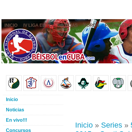
INICIO
IV LIGA ELITE
NOTICIAS
FOROS
PRONÓSTIC
Inicio
Noticias
En vivo!!!
Inicio
»
Series
»
Concursos