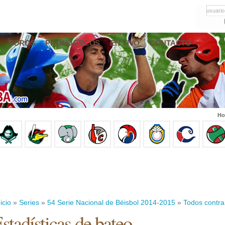
usuario
FOROS
PRONÓSTICOS
EN VIVO
CONTACTO
Ho
icio
»
Series
»
54 Serie Nacional de Béisbol 2014-2015
»
Todos contra
stadísticas de bateo