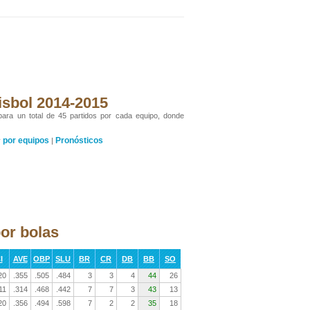
isbol 2014-2015
 para un total de 45 partidos por cada equipo, donde
por equipos
Pronósticos
y
|
or bolas
I
AVE
OBP
SLU
BR
CR
DB
BB
SO
20
.355
.505
.484
3
3
4
44
26
11
.314
.468
.442
7
7
3
43
13
20
.356
.494
.598
7
2
2
35
18