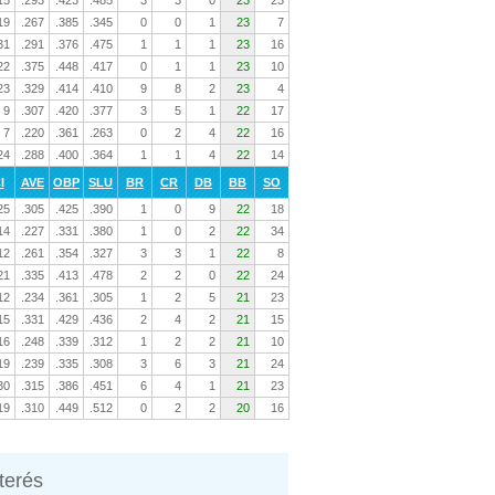
15
.293
.423
.485
3
3
0
23
23
19
.267
.385
.345
0
0
1
23
7
31
.291
.376
.475
1
1
1
23
16
22
.375
.448
.417
0
1
1
23
10
23
.329
.414
.410
9
8
2
23
4
9
.307
.420
.377
3
5
1
22
17
7
.220
.361
.263
0
2
4
22
16
24
.288
.400
.364
1
1
4
22
14
I
AVE
OBP
SLU
BR
CR
DB
BB
SO
25
.305
.425
.390
1
0
9
22
18
14
.227
.331
.380
1
0
2
22
34
12
.261
.354
.327
3
3
1
22
8
21
.335
.413
.478
2
2
0
22
24
12
.234
.361
.305
1
2
5
21
23
15
.331
.429
.436
2
4
2
21
15
16
.248
.339
.312
1
2
2
21
10
19
.239
.335
.308
3
6
3
21
24
30
.315
.386
.451
6
4
1
21
23
19
.310
.449
.512
0
2
2
20
16
nterés