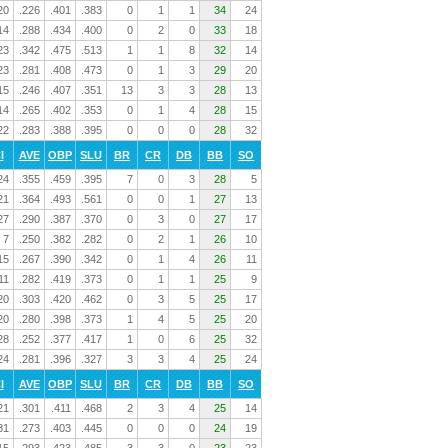
20
.226
.401
.383
0
1
1
34
24
14
.288
.434
.400
0
2
0
33
18
23
.342
.475
.513
1
1
8
32
14
23
.281
.408
.473
0
1
3
29
20
15
.246
.407
.351
13
3
3
28
13
14
.265
.402
.353
0
1
4
28
15
22
.283
.388
.395
0
0
0
28
32
I
AVE
OBP
SLU
BR
CR
DB
BB
SO
24
.355
.459
.395
7
0
3
28
5
21
.364
.493
.561
0
0
1
27
13
27
.290
.387
.370
0
3
0
27
17
7
.250
.382
.282
0
2
1
26
10
15
.267
.390
.342
0
1
4
26
11
11
.282
.419
.373
0
1
1
25
9
20
.303
.420
.462
0
3
5
25
17
20
.280
.398
.373
1
4
5
25
20
28
.252
.377
.417
1
0
6
25
32
24
.281
.396
.327
3
3
4
25
24
I
AVE
OBP
SLU
BR
CR
DB
BB
SO
21
.301
.411
.468
2
3
4
25
14
31
.273
.403
.445
0
0
0
24
19