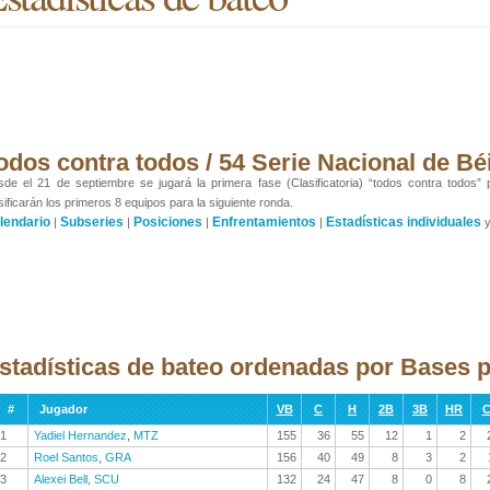
odos contra todos / 54 Serie Nacional de Bé
de el 21 de septiembre se jugará la primera fase (Clasificatoria) “todos contra todos”
sificarán los primeros 8 equipos para la siguiente ronda.
lendario
Subseries
Posiciones
Enfrentamientos
Estadísticas individuales
|
|
|
|
stadísticas de bateo ordenadas por Bases p
#
Jugador
VB
C
H
2B
3B
HR
C
1
Yadiel Hernandez
,
MTZ
155
36
55
12
1
2
2
Roel Santos
,
GRA
156
40
49
8
3
2
3
Alexei Bell
,
SCU
132
24
47
8
0
8