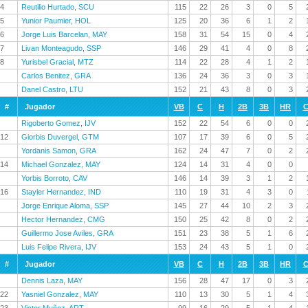
4
Reutilio Hurtado
,
SCU
115
22
26
3
0
5
5
Yunior Paumier
,
HOL
125
20
36
6
1
2
6
Jorge Luis Barcelan
,
MAY
158
31
54
15
0
4
7
Livan Monteagudo
,
SSP
146
29
41
4
0
8
8
Yurisbel Gracial
,
MTZ
114
22
28
4
1
2
Carlos Benitez
,
GRA
136
24
36
3
0
3
Danel Castro
,
LTU
152
21
43
8
0
3
#
Jugador
VB
C
H
2B
3B
HR
C
Rigoberto Gomez
,
IJV
152
22
54
6
0
0
12
Giorbis Duvergel
,
GTM
107
17
39
6
0
5
Yordanis Samon
,
GRA
162
24
47
7
0
2
14
Michael Gonzalez
,
MAY
124
14
31
4
0
0
Yorbis Borroto
,
CAV
146
14
39
3
1
2
16
Stayler Hernandez
,
IND
110
19
31
4
3
0
Jorge Enrique Aloma
,
SSP
145
27
44
10
2
3
Hector Hernandez
,
CMG
150
25
42
8
0
2
Guillermo Jose Aviles
,
GRA
151
23
38
5
1
6
Luis Felipe Rivera
,
IJV
153
24
43
5
1
0
#
Jugador
VB
C
H
2B
3B
HR
C
Dennis Laza
,
MAY
156
28
47
17
0
3
22
Yasniel Gonzalez
,
MAY
110
13
30
5
1
4