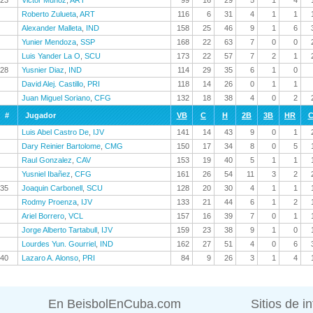
23
Victor Muñoz
,
ART
99
16
29
5
1
4
Roberto Zulueta
,
ART
116
6
31
4
1
1
Alexander Malleta
,
IND
158
25
46
9
1
6
Yunier Mendoza
,
SSP
168
22
63
7
0
0
Luis Yander La O
,
SCU
173
22
57
7
2
1
28
Yusnier Diaz
,
IND
114
29
35
6
1
0
David Alej. Castillo
,
PRI
118
14
26
0
1
1
Juan Miguel Soriano
,
CFG
132
18
38
4
0
2
#
Jugador
VB
C
H
2B
3B
HR
C
Luis Abel Castro De
,
IJV
141
14
43
9
0
1
Dary Reinier Bartolome
,
CMG
150
17
34
8
0
5
Raul Gonzalez
,
CAV
153
19
40
5
1
1
Yusniel Ibañez
,
CFG
161
26
54
11
3
2
35
Joaquin Carbonell
,
SCU
128
20
30
4
1
1
Rodmy Proenza
,
IJV
133
21
44
6
1
2
Ariel Borrero
,
VCL
157
16
39
7
0
1
Jorge Alberto Tartabull
,
IJV
159
23
38
9
1
0
Lourdes Yun. Gourriel
,
IND
162
27
51
4
0
6
40
Lazaro A. Alonso
,
PRI
84
9
26
3
1
4
En BeisbolEnCuba.com
Sitios de i