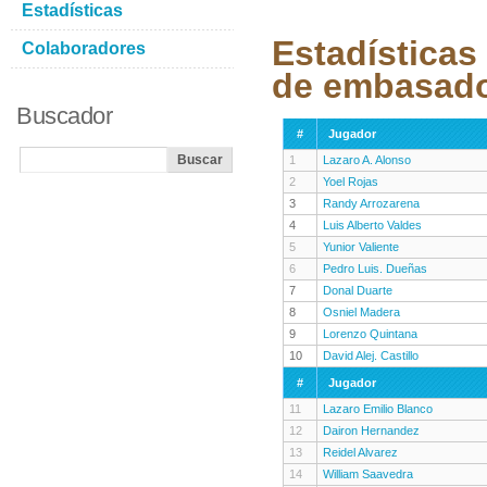
Estadísticas
Estadísticas
Colaboradores
de embasad
Buscador
#
Jugador
1
Lazaro A. Alonso
2
Yoel Rojas
3
Randy Arrozarena
4
Luis Alberto Valdes
5
Yunior Valiente
6
Pedro Luis. Dueñas
7
Donal Duarte
8
Osniel Madera
9
Lorenzo Quintana
10
David Alej. Castillo
#
Jugador
11
Lazaro Emilio Blanco
12
Dairon Hernandez
13
Reidel Alvarez
14
William Saavedra