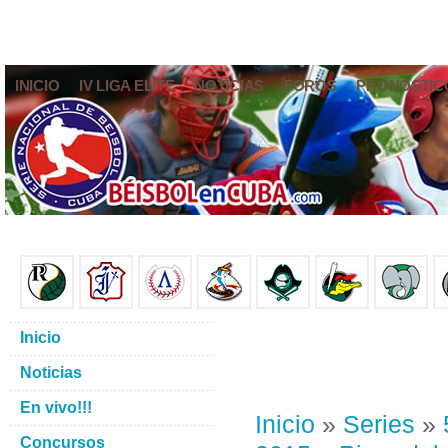
INICIO
IV LIGA ELITE
NOTICIAS
FOROS
PRONÓSTIC
Inicio
Noticias
En vivo!!!
Inicio
»
Series
»
Concursos