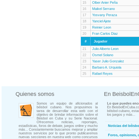
15
Olber Anier Peña
16
Maikel Serrano
17
Yosvany Peraza
18
Yanciel Ajete
19
Reinier Leon
20
Fran Carlos Diaz
#
Jugador
21
Julio Alberto Leon
22
Osmel Solano
23
Yaser Julio Gonzalez
24
Barbaro A. Urquiola
25
Rafael Reyes
Quienes somos
En BeisbolE
Somos un equipo de aficionados al
Lo que puedes enco
béisbol cubano. Nos propusimos la
En BeisbolEnCuba.co
tarea de desarrollar esta web con el
béisbol cubano, estad
objetivo de brindar información sobre el
los juegos y más...
Béisbol en Cuba y su Serie Nacional.
Ofrecemos noticias, reportajes,
estadísticas, foros de debate, juegos online y mucho
Noticias del béisb
más... Constantemente buscamos mejorar y ampliar
nuestros servicios por lo que pronto publicaremos
Foros, opiniones, 
nuevas secciones en nuestra web como concursos