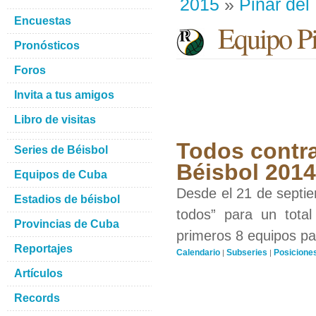
2015
»
Pinar del
Encuestas
Equipo Pin
Pronósticos
Foros
Invita a tus amigos
Libro de visitas
Todos contra
Series de Béisbol
Béisbol 201
Equipos de Cuba
Desde el 21 de septiem
Estadios de béisbol
todos” para un total
Provincias de Cuba
primeros 8 equipos par
Reportajes
Calendario
Subseries
Posicione
|
|
Artículos
Records