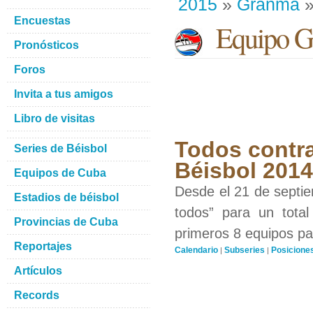
2015
»
Granma
»
Encuestas
Equipo G
Pronósticos
Foros
Invita a tus amigos
Libro de visitas
Todos contra
Series de Béisbol
Béisbol 201
Equipos de Cuba
Desde el 21 de septiem
Estadios de béisbol
todos” para un total
Provincias de Cuba
primeros 8 equipos par
Reportajes
Calendario
Subseries
Posicione
|
|
Artículos
Records