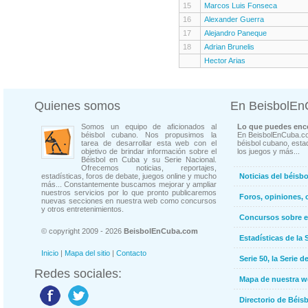
15
Marcos Luis Fonseca
16
Alexander Guerra
17
Alejandro Paneque
18
Adrian Brunelis
Hector Arias
Quienes somos
En BeisbolE
Somos un equipo de aficionados al
Lo que puedes enco
béisbol cubano. Nos propusimos la
En BeisbolEnCuba.co
tarea de desarrollar esta web con el
béisbol cubano, estad
objetivo de brindar información sobre el
los juegos y más...
Béisbol en Cuba y su Serie Nacional.
Ofrecemos noticias, reportajes,
estadísticas, foros de debate, juegos online y mucho
Noticias del béisb
más... Constantemente buscamos mejorar y ampliar
nuestros servicios por lo que pronto publicaremos
Foros, opiniones, 
nuevas secciones en nuestra web como concursos
y otros entretenimientos.
Concursos sobre e
© copyright 2009 - 2026
BeisbolEnCuba.com
Estadísticas de la 
Inicio
|
Mapa del sitio
|
Contacto
Serie 50, la Serie d
Redes sociales:
Mapa de nuestra 
Directorio de Béi