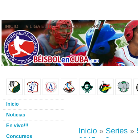
INICIO
IV LIGA ELITE
NOTICIAS
FOROS
PRONÓSTIC
Inicio
Noticias
En vivo!!!
Inicio
»
Series
»
Concursos