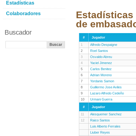
Estadísticas
Estadísticas
Colaboradores
de embasad
Buscador
#
Jugador
1
Alfredo Despaigne
2
Roel Santos
3
Osvaldo Abreu
4
Yaciel Jimenez
5
Carlos Benitez
6
Adrian Moreno
7
Yordanis Samon
8
Guillermo Jose Aviles
9
Lazaro Alfredo Cedeño
10
Urmani Guerra
#
Jugador
11
Alesquemer Sanchez
12
Raico Santos
Luis Alberto Ferrales
Liuber Reyes