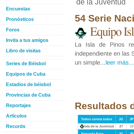
de la Juventud
Encuestas
54 Serie Nac
Pronósticos
Equipo Isl
Foros
Invita a tus amigos
La Isla de Pinos re
Libro de visitas
independiente en las S
un simple...
leer más...
Series de Béisbol
Equipos de Cuba
Estadios de béisbol
Provincias de Cuba
Resultados d
Reportajes
Artículos
Todos contra todos
JG
JP
Records
Isla de la Juventud
27
18
Segunda Fase
JG
JP