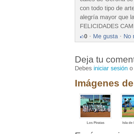
con todo tipo de art
alegría mayor que l
FELICIDADES CA
0
·
Me gusta
·
No 
Deja tu coment
Debes
iniciar sesión
Imágenes del
Los Piratas
Isla de