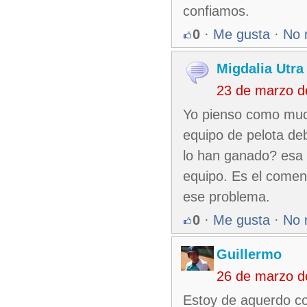
confiamos.
0
·
Me gusta
·
No 
Migdalia Utr
23 de marzo d
Yo pienso como much
equipo de pelota deb
lo han ganado? esa e
equipo. Es el coment
ese problema.
0
·
Me gusta
·
No 
Guillermo
26 de marzo d
Estoy de aquerdo co