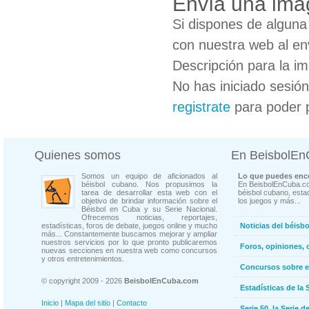
Envía una imag
Si dispones de algun
con nuestra web al en
Descripción para la i
No has iniciado sesió
registrate
para poder 
Quienes somos
En BeisbolE
Somos un equipo de aficionados al
Lo que puedes enco
béisbol cubano. Nos propusimos la
En BeisbolEnCuba.co
tarea de desarrollar esta web con el
béisbol cubano, estad
objetivo de brindar información sobre el
los juegos y más...
Béisbol en Cuba y su Serie Nacional.
Ofrecemos noticias, reportajes,
estadísticas, foros de debate, juegos online y mucho
Noticias del béisb
más... Constantemente buscamos mejorar y ampliar
nuestros servicios por lo que pronto publicaremos
Foros, opiniones, 
nuevas secciones en nuestra web como concursos
y otros entretenimientos.
Concursos sobre e
© copyright 2009 - 2026
BeisbolEnCuba.com
Estadísticas de la 
Inicio
|
Mapa del sitio
|
Contacto
Serie 50, la Serie d