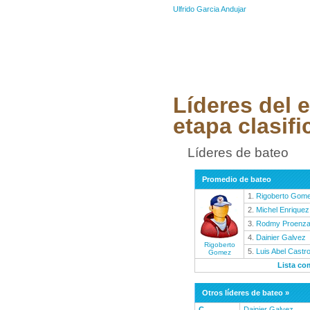
Ulfrido Garcia Andujar
Líderes del e
etapa clasifi
Líderes de bateo
Promedio de bateo
1.
Rigoberto Gom
2.
Michel Enriquez
3.
Rodmy Proenz
4.
Dainier Galvez
Rigoberto
5.
Luis Abel Castr
Gomez
Lista co
Otros líderes de bateo »
C
Dainier Galvez