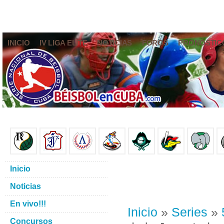
INICIO
IV LIGA ELITE
NOTICIAS
FOROS
PRONÓSTIC
Inicio
Noticias
En vivo!!!
Inicio
»
Series
»
Concursos