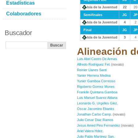
Estadísticas
Isla de la Juventud
22
20
Colaboradores
Semifinales
JG
JP
Isla de la Juventud
4
2
Final
JG
JP
Buscador
Isla de la Juventud
3
4
Alineación d
Luis Abel Castro De Armas
Alfredo Rodriguez Fel.
(novato)
Reinier Llanes Santi
Yanier Herrera Medina
Yunier Gamboa Correoso
Rigoberto Gomez Mones
Franklin Quintana Gamboa
Luis Manuel Suarez Aldana
Leonardo G. Urgelles Glez.
Oscar Jacomino Ebanks
Jonathan Carbo Camp.
(novato)
Julio Cesar Diaz Ramos
Jesus Amed Pino Fernandez
(novato)
Ariel Valera Hdez.
Julio Pablo Martinez San.