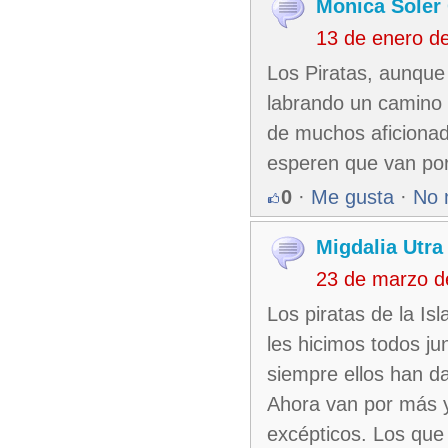
Monica Soler
13 de enero d
Los Piratas, aunque
labrando un camino 
de muchos aficionado
esperen que van po
0
·
Me gusta
·
No 
Migdalia Utr
23 de marzo d
Los piratas de la Isl
les hicimos todos j
siempre ellos han d
Ahora van por más y
excépticos. Los que