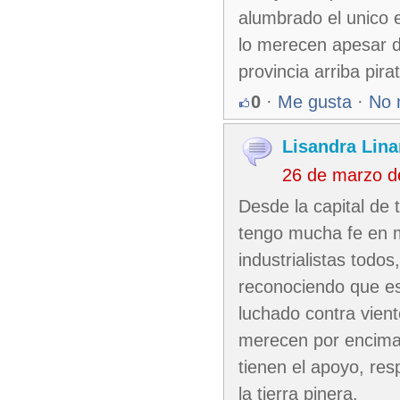
alumbrado el unico e
lo merecen apesar d
provincia arriba pir
0
·
Me gusta
·
No 
Lisandra Lina
26 de marzo d
Desde la capital de
tengo mucha fe en m
industrialistas todo
reconociendo que es
luchado contra vien
merecen por encima 
tienen el apoyo, re
la tierra pinera.