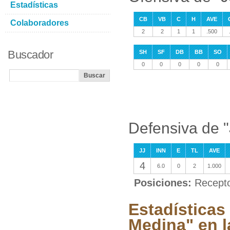
Estadísticas
CB
VB
C
H
AVE
Colaboradores
2
2
1
1
.500
Buscador
SH
SF
DB
BB
SO
0
0
0
0
0
Defensiva de 
JJ
INN
E
TL
AVE
4
6.0
0
2
1.000
Posiciones:
Recept
Estadísticas
Medina" en 