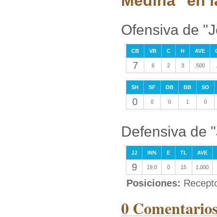
Medina" en l
Ofensiva de "
CB
VB
C
H
AVE
7
6
2
3
.500
SH
SF
DB
BB
SO
0
0
0
1
0
Defensiva de 
JJ
INN
E
TL
AVE
9
19.0
0
15
1.000
Posiciones:
Recept
0 Comentarios