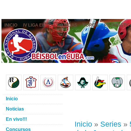
INICIO
IV LIGA ELITE
NOTICIAS
FOROS
PRONÓSTIC
Inicio
Noticias
En vivo!!!
Inicio
»
Series
»
Concursos