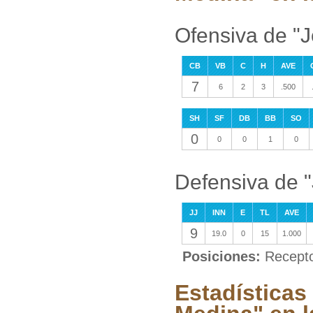
Ofensiva de "
CB
VB
C
H
AVE
7
6
2
3
.500
SH
SF
DB
BB
SO
0
0
0
1
0
Defensiva de 
JJ
INN
E
TL
AVE
9
19.0
0
15
1.000
Posiciones:
Recept
Estadísticas