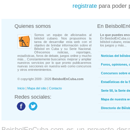
registrate
para poder 
Quienes somos
En BeisbolE
Somos un equipo de aficionados al
Lo que puedes enco
béisbol cubano. Nos propusimos la
En BeisbolEnCuba.co
tarea de desarrollar esta web con el
béisbol cubano, estad
objetivo de brindar información sobre el
los juegos y más...
Béisbol en Cuba y su Serie Nacional.
Ofrecemos noticias, reportajes,
estadísticas, foros de debate, juegos online y mucho
Noticias del béisb
más... Constantemente buscamos mejorar y ampliar
nuestros servicios por lo que pronto publicaremos
Foros, opiniones, 
nuevas secciones en nuestra web como concursos
y otros entretenimientos.
Concursos sobre e
© copyright 2009 - 2026
BeisbolEnCuba.com
Estadísticas de la 
Inicio
|
Mapa del sitio
|
Contacto
Serie 50, la Serie d
Redes sociales:
Mapa de nuestra 
Directorio de Béi
BeisbolEnCuba.com es un proyecto desarr